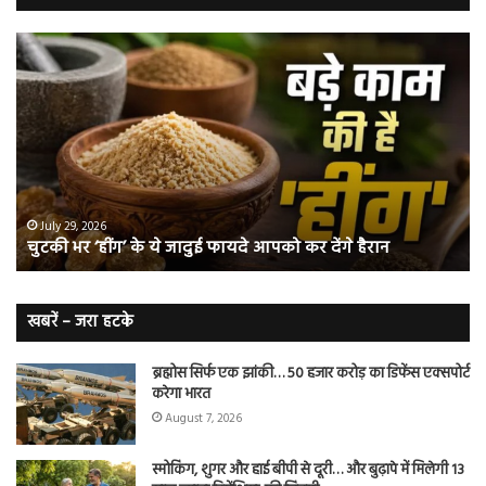
चुटकी
वैज्
भर
ने
‘हींग’
बत
के
कि
ये
क्यो
जादुई
नॉ
फायदे
स्म
आपको
भी
ए
कर
हो
July 29, 2026
चुटकी भर ‘हींग’ के ये जादुई फायदे आपको कर देंगे हैरान
देंगे
जात
हैरान
हैं
लं
कैं
खबरें – जरा हटके
शि
ब्रह्मोस सिर्फ एक झांकी… 50 हजार करोड़ का डिफेंस एक्सपोर्ट
करेगा भारत
August 7, 2026
स्मोकिंग, शुगर और हाई बीपी से दूरी… और बुढ़ापे में मिलेगी 13