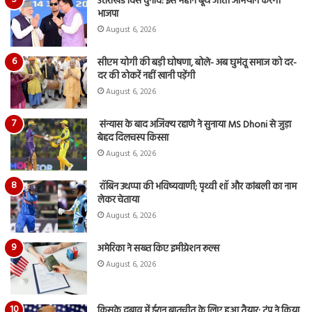
उत्तराखंड विस चुनाव: इस महीने बूथ जीतो अभियान करेगी
भाजपा
August 6, 2026
सीएम योगी की बड़ी घोषणा, बोले- अब घुमंतू समाज को दर-
दर की ठोकरें नहीं खानी पड़ेंगी
August 6, 2026
संन्यास के बाद अजिंक्‍य रहाणे ने सुनाया MS Dhoni से जुड़ा
बेहद दिलचस्प किस्सा
August 6, 2026
रॉबिन उथप्पा की भविष्यवाणी; पृथ्वी शॉ और कांबली का नाम
लेकर चेताया
August 6, 2026
अमेरिका ने सख्त किए इमीग्रेशन रूल्स
August 6, 2026
किसके दबाव में ईरान बातचीत के लिए हुआ तैयार; ट्रंप ने किया