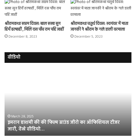
श्रीरामकथा सप्तम दिवस: बाल सखा सुन
श्रीरामकथा चतुर्थ दिवस: स्वयंवर में माता
हियँ हरषाहीं , मिलि दस पाँच राम पहिं जाहीं
जानकी ने श्रीराम के गले डाली वरमाला
December 8, 2023
December 5, 2023
वीडियो
इमरान
रज
हाशमी
दल
की
औ
की
आस
फिल्म
रि
ग्राउंड
की
जीरो
भिड़
का
सब
March 28, 2025
इमरान हाशमी की की फिल्म ग्राउंड जीरो का ऑफिशियल टीजर
ऑफिशियल
साम
जारी, देंखे वीडियो…
टीजर
हुई
जारी,
बह