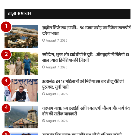
देंखे
पर
वीडियो…
रुब
ताज़ा समाचार
दि
का
ब्रह्मोस सिर्फ एक झांकी… 50 हजार करोड़ का डिफेंस एक्सपोर्ट
आय
करेगा भारत
रि
August 7, 2026
स्मोकिंग, शुगर और हाई बीपी से दूरी… और बुढ़ापे में मिलेगी 13
साल ज्यादा डिमेंशिया-फ्री जिंदगी
August 7, 2026
उत्तराखंड: इन 13 महिलाओं को मिलेगा इस बार तीलू रौतेली
पुरस्कार, सूची जारी
August 6, 2026
चारधाम यात्रा: अब एलईडी स्क्रीन बताएगी मौसम और मार्ग बंद
होने की सटीक जानकारी
August 6, 2026