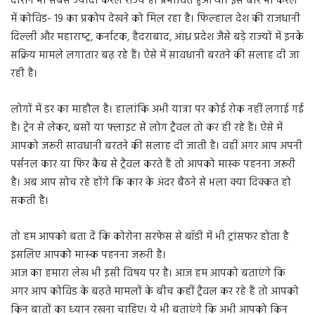
दौरान भी सबसे ज्‍यादा केरल राज्‍य ही प्रभाव‍ित हुआ था। इस बार भी केरल
में कोव‍िड- 19 का प्रकोप देखने को म‍िल रहा है। फ‍िल्‍हाल देश की राजधानी
दि‍ल्‍ली और महाराष्‍ट्र, कर्नाटक, हैदराबाद, आंध्र प्रदेश जैसे बड़े राज्‍यों में इनके
सक्र‍िय मामले लगातार बढ़ रहे हैं। ऐसे में सावधानी बरतने की सलाह दी जा
रही है।
लोगों में डर का माहौल है। हालांक‍ि अभी यात्रा पर कोई रोक नहीं लगाई गई
है। ट्रेन से लेकर, बसों या फ्लाइट से लोग ट्रैवल तो कर ही रहे हैं। ऐसे में
आपको जरूरी सावधानी बरतने की सलाह दी जाती है। वहीं अगर आप अपनी
पर्सनल कार या फ‍िर कैब से ट्रैवल करते हैं तो आपको मास्क पहनना जरूरी
है। अब आप सोच रहे होंगे क‍ि कार के अंदर बैठने से भला क्‍या द‍िक्‍कत हो
सकती है।
तो हम आपको बता दें क‍ि कोरोना सरफेस से बॉडी में भी ट्रांसफर होता है
इसलि‍ए आपको मास्‍क पहनना जरूरी है।
आज का हमारा लेख भी इसी व‍िषय पर है। आज हम आपको बताएंगे क‍ि
अगर आप कोव‍िड के बढ़ते मामलों के बीच कहीं ट्रैवल कर रहे हैं तो आपको
क‍िन बातों का ध्‍यान रखना चाह‍िए। ये भी बताएंगे क‍ि अभी आपको क‍िन