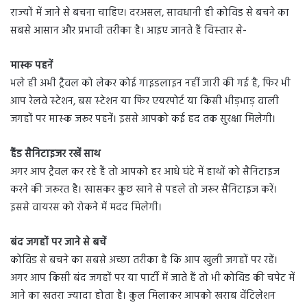
राज्‍यों में जाने से बचना चाह‍िए। दरअसल, सावधानी ही कोवि‍ड से बचने का
सबसे आसान और प्रभावी तरीका है। आइए जानते हैं व‍िस्‍तार से-
मास्क पहनें
भले ही अभी ट्रैवल को लेकर कोई गाइडलाइन नहीं जारी की गई है, फि‍र भी
आप रेलवे स्‍टेशन, बस स्‍टेशन या फ‍िर एयरपोर्ट या क‍िसी भीड़भाड़ वाली
जगहों पर मास्‍क जरूर पहनें। इससे आपको कई हद त‍क सुरक्षा म‍िलेगी।
हैंड सैनिटाइजर रखें साथ
अगर आप ट्रैवल कर रहे हैं तो आपको हर आधे घंटे में हाथों को सैनिटाइज
करने की जरूरत है। खासकर कुछ खाने से पहले तो जरूर सैनि‍टाइज करें।
इससे वायरस को रोकने में मदद म‍िलेगी।
बंद जगहों पर जाने से बचें
कोव‍िड से बचने का सबसे अच्‍छा तरीका है क‍ि आप खुली जगहों पर रहें।
अगर आप क‍िसी बंद जगहों पर या पार्टी में जाते हैं तो भी कोव‍िड की चपेट में
आने का खतरा ज्‍यादा होता है। कुल म‍िलाकर आपको खराब वेंटिलेशन