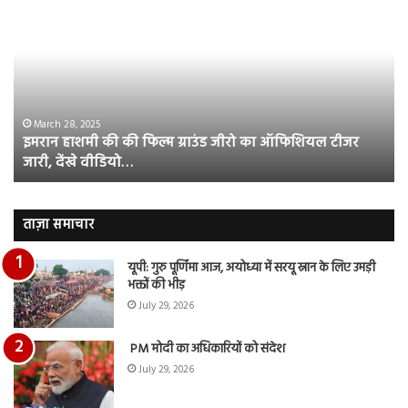
हाशमी
दल
की
औ
की
आस
फिल्म
रि
ग्राउंड
की
जीरो
भिड़
का
सब
March 28, 2025
इमरान हाशमी की की फिल्म ग्राउंड जीरो का ऑफिशियल टीजर
ऑफिशियल
साम
जारी, देंखे वीडियो…
टीजर
हुई
जारी,
बह
देंखे
पर
वीडियो…
रुब
ताज़ा समाचार
दि
का
यूपी: गुरु पूर्णिमा आज, अयोध्या में सरयू स्नान के लिए उमड़ी
आय
भक्तों की भीड़
रि
July 29, 2026
PM मोदी का अधिकारियों को संदेश
July 29, 2026