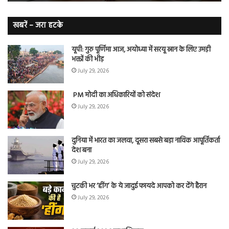
बढ़ी
वह
नि
बे
खबरें – जरा हटके
यूपी: गुरु पूर्णिमा आज, अयोध्या में सरयू स्नान के लिए उमड़ी
भक्तों की भीड़
July 29, 2026
PM मोदी का अधिकारियों को संदेश
July 29, 2026
दुनिया में भारत का जलवा, दूसरा सबसे बड़ा नाविक आपूर्तिकर्ता
देश बना
July 29, 2026
चुटकी भर ‘हींग’ के ये जादुई फायदे आपको कर देंगे हैरान
July 29, 2026