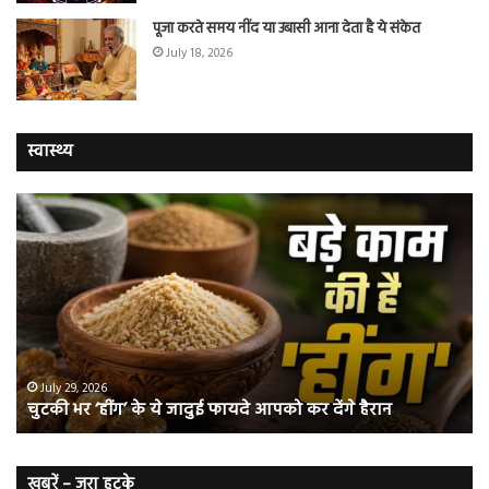
पूजा करते समय नींद या उबासी आना देता है ये संकेत
July 18, 2026
स्वास्थ्य
चुटकी
वैज्
भर
ने
‘हींग’
बत
के
कि
ये
क्यो
जादुई
नॉ
फायदे
स्म
आपको
भी
ए
कर
हो
July 29, 2026
चुटकी भर ‘हींग’ के ये जादुई फायदे आपको कर देंगे हैरान
देंगे
जात
हैरान
हैं
लं
कैं
खबरें – जरा हटके