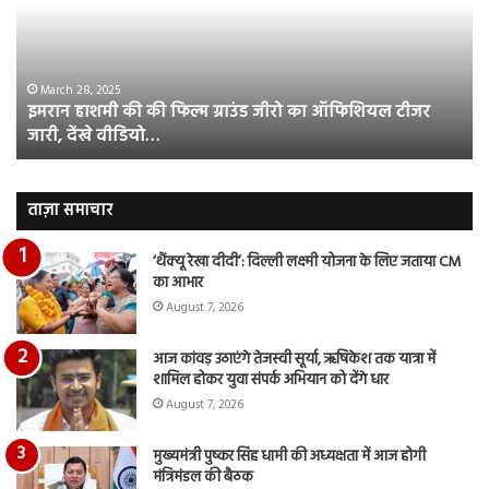
फिल्म
रि
ग्राउंड
की
जीरो
भिड़
का
सब
March 28, 2025
इमरान हाशमी की की फिल्म ग्राउंड जीरो का ऑफिशियल टीजर
ऑफिशियल
साम
जारी, देंखे वीडियो…
टीजर
हुई
जारी,
बह
देंखे
पर
वीडियो…
रुब
ताज़ा समाचार
दि
का
‘थैंक्यू रेखा दीदी’: दिल्ली लक्ष्मी योजना के लिए जताया CM
आय
का आभार
रि
August 7, 2026
आज कांवड़ उठाएंगे तेजस्वी सूर्या, ऋषिकेश तक यात्रा में
शामिल होकर युवा संपर्क अभियान को देंगे धार
August 7, 2026
मुख्यमंत्री पुष्कर सिंह धामी की अध्यक्षता में आज होगी
मंत्रिमंडल की बैठक