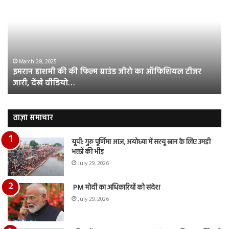
की
औ
की
आस
फिल्म
रि
ग्राउंड
की
जीरो
भिड़
का
सब
March 28, 2025
इमरान हाशमी की की फिल्म ग्राउंड जीरो का ऑफिशियल टीजर
ऑफिशियल
साम
जारी, देंखे वीडियो…
टीजर
हुई
जारी,
बह
देंखे
पर
वीडियो…
रुब
ताज़ा समाचार
दि
का
यूपी: गुरु पूर्णिमा आज, अयोध्या में सरयू स्नान के लिए उमड़ी
आय
भक्तों की भीड़
रि
July 29, 2026
PM मोदी का अधिकारियों को संदेश
July 29, 2026