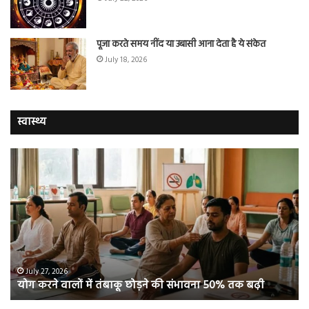
पूजा करते समय नींद या उबासी आना देता है ये संकेत
July 18, 2026
स्वास्थ्य
योग
सा
करने
जि
वालों
ओम
में
सप्
तंबाकू
को
छोड़ने
स
की
रहे
संभावना
थे
50%
‘ब्रे
July 27, 2026
योग करने वालों में तंबाकू छोड़ने की संभावना 50% तक बढ़ी
तक
बूस्
बढ़ी
वह