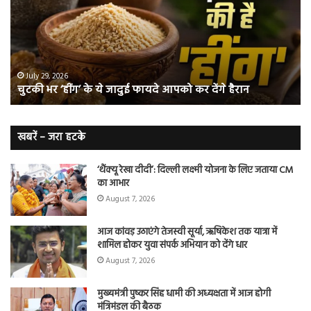
के
कि
ये
क्यो
जादुई
नॉ
फायदे
स्म
आपको
भी
ए
कर
हो
July 29, 2026
चुटकी भर ‘हींग’ के ये जादुई फायदे आपको कर देंगे हैरान
देंगे
जात
हैरान
हैं
लं
कैं
खबरें – जरा हटके
शि
‘थैंक्यू रेखा दीदी’: दिल्ली लक्ष्मी योजना के लिए जताया CM
का आभार
August 7, 2026
आज कांवड़ उठाएंगे तेजस्वी सूर्या, ऋषिकेश तक यात्रा में
शामिल होकर युवा संपर्क अभियान को देंगे धार
August 7, 2026
मुख्यमंत्री पुष्कर सिंह धामी की अध्यक्षता में आज होगी
मंत्रिमंडल की बैठक