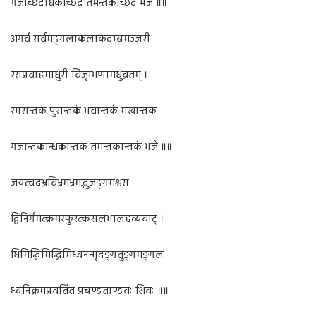
गजच्छिदांधकच्छिदं तमन्तकच्छिदं भजे ॥॥
अगर्व सर्वमङ्गलाकलाकदम्बमञ्जरी
रसप्रवाहमाधुरी विजृम्भणामधुव्रतम् ।
स्मरान्तकं पुरान्तकं भवान्तकं मखान्तकं
गजान्तकान्धकान्तकं तमन्तकान्तकं भजे ॥॥
जयत्वदभ्रविभ्रमभ्रमद्भुजङ्गमश्वस
द्विनिर्गमत्क्रमस्फुरत्करालभालहव्यवाट् ।
धिमिद्धिमिद्धिमिध्वनन्मृदङ्गतुङ्गमङ्गल
ध्वनिक्रमप्रवर्तित प्रचण्डताण्डवः शिवः ॥॥