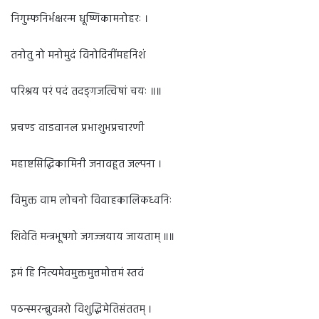
निगुम्फनिर्भक्षरन्म धूष्णिकामनोहरः ।
तनोतु नो मनोमुदं विनोदिनींमहनिशं
परिश्रय परं पदं तदङ्गजत्विषां चयः ॥॥
प्रचण्ड वाडवानल प्रभाशुभप्रचारणी
महाष्टसिद्धिकामिनी जनावहूत जल्पना ।
विमुक्त वाम लोचनो विवाहकालिकध्वनिः
शिवेति मन्त्रभूषगो जगज्जयाय जायताम् ॥॥
इमं हि नित्यमेवमुक्तमुत्तमोत्तमं स्तवं
पठन्स्मरन्ब्रुवन्नरो विशुद्धिमेतिसंततम् ।