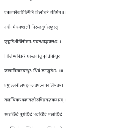
प्रकल्पनैकशिल्पिनि त्रिलोचने रतिर्मम ॥॥
नवीनमेघमण्डली निरुद्धदुर्धरस्फुरत्
कुहूनिशीथिनीतमः प्रबन्धबद्धकन्धरः ।
निलिम्पनिर्झरीधरस्तनोतु कृत्तिसिन्धुरः
कलानिधानबन्धुरः श्रियं जगद्धुरंधरः ॥॥
प्रफुल्लनीलपङ्कजप्रपञ्चकालिमप्रभा
वलम्बिकण्ठकन्दलीरुचिप्रबद्धकन्धरम् ।
स्मरच्छिदं पुरच्छिदं भवच्छिदं मखच्छिदं