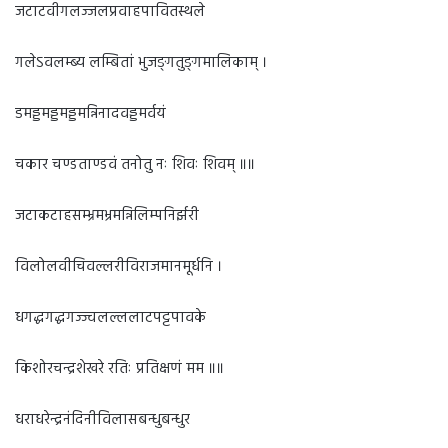
जटाटवीगलज्जलप्रवाहपावितस्थले
गलेऽवलम्ब्य लम्बितां भुजङ्गतुङ्गमालिकाम् ।
डमड्डमड्डमड्डमन्निनादवड्डमर्वयं
चकार चण्डताण्डवं तनोतु नः शिवः शिवम् ॥॥
जटाकटाहसम्भ्रमभ्रमन्निलिम्पनिर्झरी
विलोलवीचिवल्लरीविराजमानमूर्धनि ।
धगद्धगद्धगज्ज्वलल्ललाटपट्टपावके
किशोरचन्द्रशेखरे रतिः प्रतिक्षणं मम ॥॥
धराधरेन्द्रनंदिनीविलासबन्धुबन्धुर