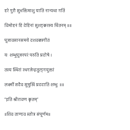
हरे गुरौ सुभक्तिमाशु याति नान्यथा गतिं
विमोहनं हि देहिनां सुशङ्करस्य चिंतनम् ॥॥
पूजावसानसमये दशवक्त्रगीतं
यः शम्भुपूजनपरं पठति प्रदोषे ।
तस्य स्थिरां रथगजेन्द्रतुरङ्गयुक्तां
लक्ष्मीं सदैव सुमुखिं प्रददाति शम्भुः ॥॥
”इति श्रीरावण कृतम्”
॥शिव ताण्डव स्तोत्र संपूर्णम॥