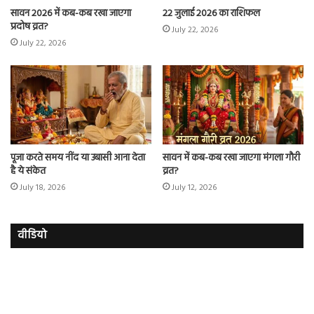
सावन 2026 में कब-कब रखा जाएगा
22 जुलाई 2026 का राशिफल
प्रदोष व्रत?
July 22, 2026
July 22, 2026
पूजा करते समय नींद या उबासी आना देता
सावन में कब-कब रखा जाएगा मंगला गौरी
है ये संकेत
व्रत?
July 18, 2026
July 12, 2026
वीडियो
इमरान
रज
हाशमी
दल
की
औ
की
आस