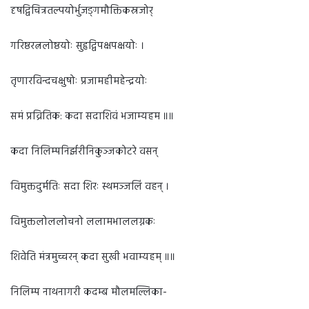
दृषद्विचित्रतल्पयोर्भुजङ्गमौक्तिकस्रजोर्
गरिष्ठरत्नलोष्ठयोः सुहृद्विपक्षपक्षयोः ।
तृणारविन्दचक्षुषोः प्रजामहीमहेन्द्रयोः
समं प्रव्रितिक: कदा सदाशिवं भजाम्यहम ॥॥
कदा निलिम्पनिर्झरीनिकुञ्जकोटरे वसन्
विमुक्तदुर्मतिः सदा शिरः स्थमञ्जलिं वहन् ।
विमुक्तलोललोचनो ललामभाललग्नकः
शिवेति मंत्रमुच्चरन् कदा सुखी भवाम्यहम् ॥॥
निलिम्प नाथनागरी कदम्ब मौलमल्लिका-