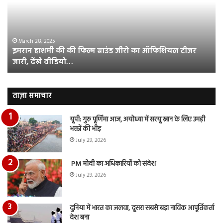
फिल्म
रि
ग्राउंड
की
जीरो
भिड़
का
सब
March 28, 2025
इमरान हाशमी की की फिल्म ग्राउंड जीरो का ऑफिशियल टीजर
ऑफिशियल
साम
जारी, देंखे वीडियो…
टीजर
हुई
जारी,
बह
देंखे
पर
वीडियो…
रुब
ताज़ा समाचार
दि
का
यूपी: गुरु पूर्णिमा आज, अयोध्या में सरयू स्नान के लिए उमड़ी
आय
भक्तों की भीड़
रि
July 29, 2026
PM मोदी का अधिकारियों को संदेश
July 29, 2026
दुनिया में भारत का जलवा, दूसरा सबसे बड़ा नाविक आपूर्तिकर्ता
देश बना