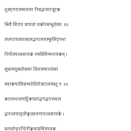
भुजङ्गराजमालया निबद्धजाटजूटक
श्रियै चिराय जायतां चकोरबन्धुशेखरः ॥॥
ललाटचत्वरज्वलद्धनञ्जयस्फुलिङ्गभा
निपीतपञ्चसायकं नमन्निलिम्पनायकम् ।
सुधामयूखलेखया विराजमानशेखरं
महाकपालिसम्पदेशिरोजटालमस्तु नः ॥॥
करालभालपट्टिकाधगद्धगद्धगज्ज्वल
द्धनञ्जयाहुतीकृतप्रचण्डपञ्चसायके ।
धराधरेन्द्रनन्दिनीकुचाग्रचित्रपत्रक