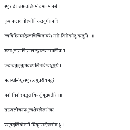
स्फुरद्दिगन्तसन्ततिप्रमोदमानमानसे ।
कृपाकटाक्षधोरणीनिरुद्धदुर्धरापदि
क्वचिद्दिगम्बरे(क्वचिच्चिदम्बरे) मनो विनोदमेतु वस्तुनि ॥॥
जटाभुजङ्गपिङ्गलस्फुरत्फणामणिप्रभा
कदम्बकुङ्कुमद्रवप्रलिप्तदिग्वधूमुखे ।
मदान्धसिन्धुरस्फुरत्त्वगुत्तरीयमेदुरे
मनो विनोदमद्भुतं बिभर्तु भूतभर्तरि ॥॥
सहस्रलोचनप्रभृत्यशेषलेखशेखर
प्रसूनधूलिधोरणी विधूसराङ्घ्रिपीठभूः ।