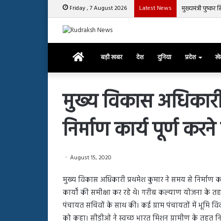
Friday , 7 August 2026
Latest News
मुख्यमंत्री पुष्क
Home
बड़ी खबर
देश
दुनिया
प्रदेश
ख
मुख्य विकास अधिकारी 
निर्माण कार्य पूर्ण करने
रजत
दलाल
और
आसिम
August 15, 2020
रियाज
की
March 29, 2025
मुख्य विकास अधिकारी प्रथमेश कुमार ने समय से निर्माण का
भिड़ंत,
रजत दलाल और आसिम रिया
28, 2025
कार्यों की समीक्षा कर रहे थे। गरीब कल्याण योजना के
सबके
हाशमी की की फिल्म ग्राउंड जीरो का
सबके सामने हुई बहस पर 
सामने
पंचायत सचिवों के साथ की। कई ग्राम पंचायतों में भूमि 
यल टीजर जारी, देंखे वीडियो…
आया रिएक्शन
हुई
को कहा। सीडीओ ने स्वच्छ भारत मिशन ग्रामीण के तहत नि