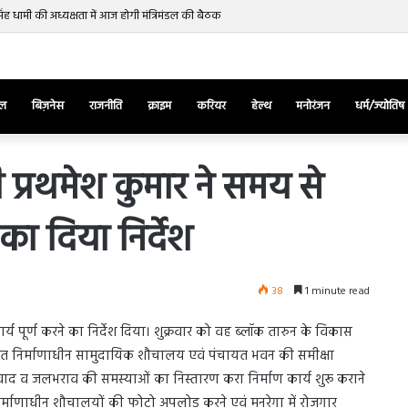
र सिंह धामी की अध्यक्षता में आज होगी मंत्रिमंडल की बैठक
ेल
बिज़नेस
राजनीति
क्राइम
करियर
हेल्थ
मनोरंजन
धर्म/ज्योतिष
प्रथमेश कुमार ने समय से
 का दिया निर्देश
तुर्किए
में
राष्ट्रपति
एर्दोगान
38
1 minute read
के
खिलाफ
March 28, 2025
र्य पूर्ण करने का निर्देश दिया। शुक्रवार को वह ब्लॉक तारुन के विकास
सड़क
ज की भिड़ंत,
तुर्किए में राष्ट्रपति एर्दोगान के खिलाफ सड़क
 तहत निर्माणाधीन सामुदायिक शौचालय एवं पंचायत भवन की समीक्षा
पर
रुबीना दिलैक का
पर उतरा पिकाचू, भागते हुए आया नजर, देंखे
उतरा
विवाद व जलभराव की समस्याओं का निस्तारण करा निर्माण कार्य शुरू कराने
वीडियो…
पिकाचू,
र्माणाधीन शौचालयों की फोटो अपलोड करने एवं मनरेगा में रोजगार