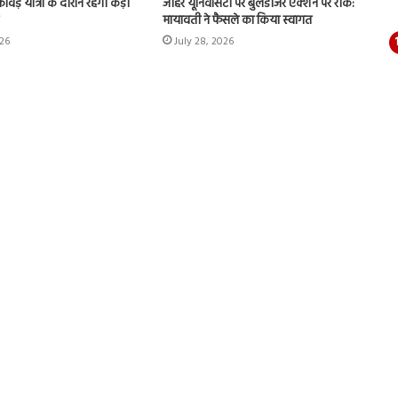
ांवड़ यात्रा के दौरान रहेगी कड़ी
जौहर यूनिवर्सिटी पर बुलडोजर एक्शन पर रोक:
मायावती ने फैसले का किया स्वागत
026
July 28, 2026