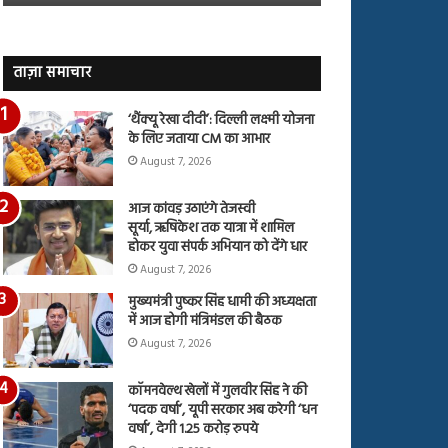
जारी,
बहस
देंखे
पर
वीडियो…
रुबीना
दिलैक
ताज़ा समाचार
का
आया
‘थैंक्यू रेखा दीदी’: दिल्ली लक्ष्मी योजना
रिएक्शन
के लिए जताया CM का आभार
August 7, 2026
आज कांवड़ उठाएंगे तेजस्वी
सूर्या, ऋषिकेश तक यात्रा में शामिल
होकर युवा संपर्क अभियान को देंगे धार
August 7, 2026
मुख्यमंत्री पुष्कर सिंह धामी की अध्यक्षता
में आज होगी मंत्रिमंडल की बैठक
August 7, 2026
कॉमनवेल्थ खेलों में गुलवीर सिंह ने की
‘पदक वर्षा’, यूपी सरकार अब करेगी ‘धन
वर्षा’, देगी 1.25 करोड़ रुपये