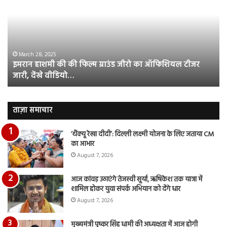
की
औ
की
आस
फिल्म
रि
ग्राउंड
की
जीरो
भिड़
का
सब
March 28, 2025
इमरान हाशमी की की फिल्म ग्राउंड जीरो का ऑफिशियल टीजर
ऑफिशियल
साम
जारी, देंखे वीडियो…
टीजर
हुई
जारी,
बह
देंखे
पर
वीडियो…
रुब
ताज़ा समाचार
दि
का
‘थैंक्यू रेखा दीदी’: दिल्ली लक्ष्मी योजना के लिए जताया CM
आय
का आभार
रि
August 7, 2026
आज कांवड़ उठाएंगे तेजस्वी सूर्या, ऋषिकेश तक यात्रा में
शामिल होकर युवा संपर्क अभियान को देंगे धार
August 7, 2026
मुख्यमंत्री पुष्कर सिंह धामी की अध्यक्षता में आज होगी