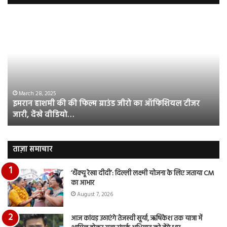
इमरान
रज
हाशमी
दल
की
औ
की
आस
फिल्म
रि
ग्राउंड
की
जीरो
भिड़
का
सब
March 28, 2025
इमरान हाशमी की की फिल्म ग्राउंड जीरो का ऑफिशियल टीजर
ऑफिशियल
साम
जारी, देंखे वीडियो…
टीजर
हुई
जारी,
बह
देंखे
पर
वीडियो…
रुब
ताज़ा समाचार
दि
का
‘थैंक्यू रेखा दीदी’: दिल्ली लक्ष्मी योजना के लिए जताया CM
आय
का आभार
रि
August 7, 2026
आज कांवड़ उठाएंगे तेजस्वी सूर्या, ऋषिकेश तक यात्रा में