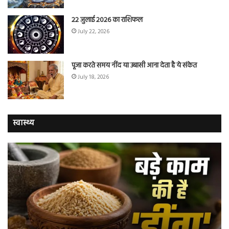
22 जुलाई 2026 का राशिफल
July 22, 2026
पूजा करते समय नींद या उबासी आना देता है ये संकेत
July 18, 2026
स्वास्थ्य
चुटकी
वैज्
भर
ने
‘हींग’
बत
के
कि
ये
क्यो
जादुई
नॉ
फायदे
स्म
आपको
भी