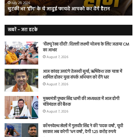
ए
कर
हो
July 29, 2026
चुटकी भर ‘हींग’ के ये जादुई फायदे आपको कर देंगे हैरान
देंगे
जात
हैरान
हैं
लं
कैं
खबरें – जरा हटके
शि
‘थैंक्यू रेखा दीदी’: दिल्ली लक्ष्मी योजना के लिए जताया CM
का आभार
August 7, 2026
आज कांवड़ उठाएंगे तेजस्वी सूर्या, ऋषिकेश तक यात्रा में
शामिल होकर युवा संपर्क अभियान को देंगे धार
August 7, 2026
मुख्यमंत्री पुष्कर सिंह धामी की अध्यक्षता में आज होगी
मंत्रिमंडल की बैठक
August 7, 2026
कॉमनवेल्थ खेलों में गुलवीर सिंह ने की ‘पदक वर्षा’, यूपी
सरकार अब करेगी ‘धन वर्षा’, देगी 1.25 करोड़ रुपये