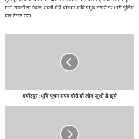
सुमेरपुर कस्बे के बस स्टॉप, कमलेश तिराहा, नेहा चौराहा, मैथिलीशरण गुप्त
मार्ग, रामलीला मैदान, सब्जी मंडी चौराहा आदि प्रमुख जगहों पर भारी पुलिस
बल तैनात रहा।
हमीरपुर : भूमि पूजन संपन्न होते ही लोग खुशी से झूमे