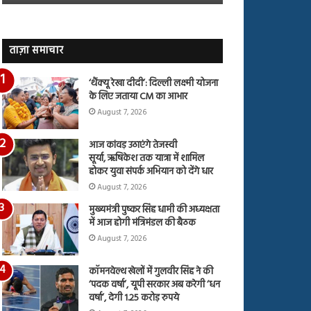
जारी,
बहस
देंखे
पर
वीडियो…
रुबीना
दिलैक
ताज़ा समाचार
का
आया
‘थैंक्यू रेखा दीदी’: दिल्ली लक्ष्मी योजना
रिएक्शन
के लिए जताया CM का आभार
August 7, 2026
आज कांवड़ उठाएंगे तेजस्वी
सूर्या, ऋषिकेश तक यात्रा में शामिल
होकर युवा संपर्क अभियान को देंगे धार
August 7, 2026
मुख्यमंत्री पुष्कर सिंह धामी की अध्यक्षता
में आज होगी मंत्रिमंडल की बैठक
August 7, 2026
कॉमनवेल्थ खेलों में गुलवीर सिंह ने की
‘पदक वर्षा’, यूपी सरकार अब करेगी ‘धन
वर्षा’, देगी 1.25 करोड़ रुपये