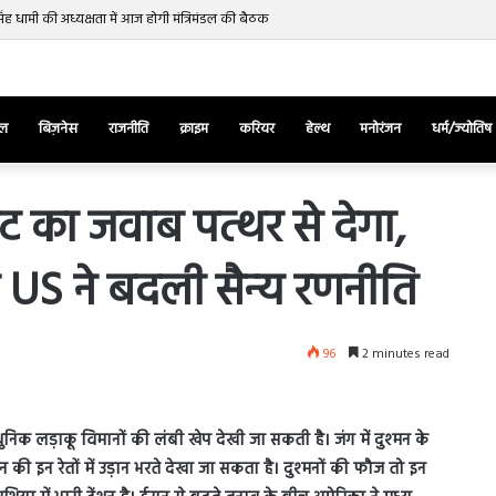
र सिंह धामी की अध्यक्षता में आज होगी मंत्रिमंडल की बैठक
ेल
बिज़नेस
राजनीति
क्राइम
करियर
हेल्थ
मनोरंजन
धर्म/ज्योतिष
ंट का जवाब पत्‍थर से देगा,
 US ने बदली सैन्‍य रणनीति
तुर्किए
में
राष्ट्रपति
एर्दोगान
96
2 minutes read
के
खिलाफ
March 28, 2025
सड़क
ज की भिड़ंत,
तुर्किए में राष्ट्रपति एर्दोगान के खिलाफ सड़क
पर
याधुनिक लड़ाकू विमानों की लंबी खेप देखी जा सकती है। जंग में दुश्‍मन के
रुबीना दिलैक का
पर उतरा पिकाचू, भागते हुए आया नजर, देंखे
उतरा
न की इन रेतों में उड़ान भरते देखा जा सकता है। दुश्‍मनों की फौज तो इन
वीडियो…
पिकाचू,