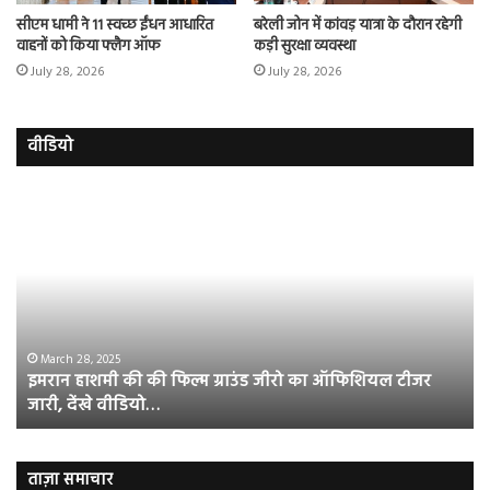
सीएम धामी ने 11 स्वच्छ ईंधन आधारित
बरेली जोन में कांवड़ यात्रा के दौरान रहेगी
वाहनों को किया फ्लैग ऑफ
कड़ी सुरक्षा व्यवस्था
July 28, 2026
July 28, 2026
वीडियो
इमरान
रज
हाशमी
दल
की
औ
की
आस
फिल्म
रि
ग्राउंड
की
जीरो
भिड़
का
सब
March 28, 2025
इमरान हाशमी की की फिल्म ग्राउंड जीरो का ऑफिशियल टीजर
ऑफिशियल
साम
जारी, देंखे वीडियो…
टीजर
हुई
जारी,
बह
देंखे
पर
वीडियो…
रुब
ताज़ा समाचार