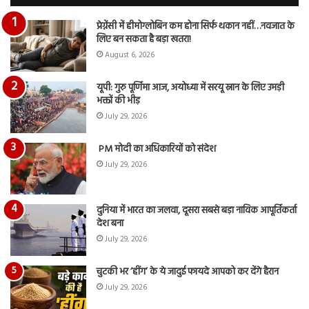
दि
का
प्रेग्नेंसी में हीमोग्लोबिन कम होना सिर्फ थकान नहीं…नवजात के
आय
लिए बन सकता है बड़ा खतरा!
रि
August 6, 2026
यूपी: गुरु पूर्णिमा आज, अयोध्या में सरयू स्नान के लिए उमड़ी
भक्तों की भीड़
July 29, 2026
PM मोदी का अधिकारियों को संदेश
July 29, 2026
दुनिया में भारत का जलवा, दूसरा सबसे बड़ा नाविक आपूर्तिकर्ता
देश बना
July 29, 2026
चुटकी भर ‘हींग’ के ये जादुई फायदे आपको कर देंगे हैरान
July 29, 2026