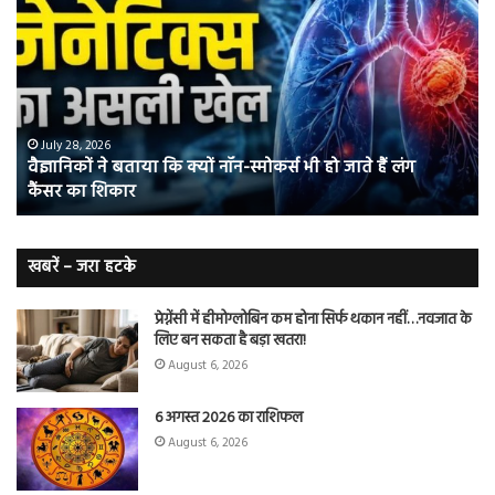
ने
कर
बताया
वाल
कि
में
क्यों
तंब
नॉन-
छोड
स्मोकर्स
की
भी
संभ
July 28, 2026
वैज्ञानिकों ने बताया कि क्यों नॉन-स्मोकर्स भी हो जाते हैं लंग
हो
5
कैंसर का शिकार
जाते
त
हैं
बढ़
लंग
कैंसर का
खबरें – जरा हटके
शिकार
प्रेग्नेंसी में हीमोग्लोबिन कम होना सिर्फ थकान नहीं…नवजात के
लिए बन सकता है बड़ा खतरा!
August 6, 2026
6 अगस्त 2026 का राशिफल
August 6, 2026