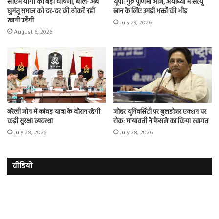
सीएम योगी की बड़ी घोषणा, बोले- अब
यूपी: गुरु पूर्णिमा आज, अयोध्या में सरयू
घुमंतू समाज को दर-दर की ठोकरें नहीं
स्नान के लिए उमड़ी भक्तों की भीड़
खानी पड़ेंगी
July 29, 2026
August 6, 2026
बरेली जोन में कांवड़ यात्रा के दौरान रहेगी
जौहर यूनिवर्सिटी पर बुलडोजर एक्शन पर
कड़ी सुरक्षा व्यवस्था
रोक: मायावती ने फैसले का किया स्वागत
July 28, 2026
July 28, 2026
वीडियो
इमरान
रज
हाशमी
दल
की
औ