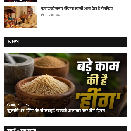
पूजा करते समय नींद या उबासी आना देता है ये संकेत
July 18, 2026
स्वास्थ्य
चुटकी
वैज्
भर
ने
‘हींग’
बत
के
कि
ये
क्यो
जादुई
नॉ
फायदे
स्म
आपको
भी
ए
कर
हो
July 29, 2026
चुटकी भर ‘हींग’ के ये जादुई फायदे आपको कर देंगे हैरान
देंगे
जात
हैरान
हैं
लं
कैं
खबरें – जरा हटके