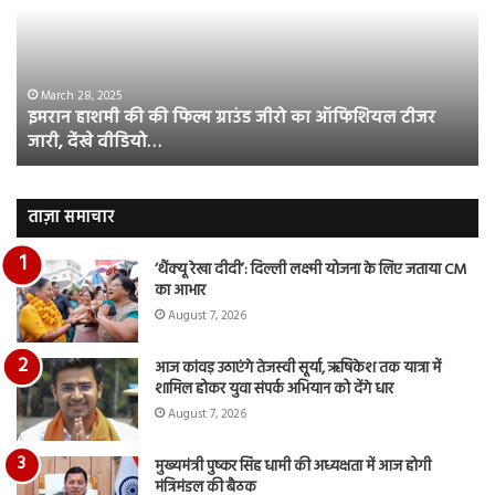
की
आस
फिल्म
रि
ग्राउंड
की
जीरो
भिड़
का
सब
March 28, 2025
इमरान हाशमी की की फिल्म ग्राउंड जीरो का ऑफिशियल टीजर
ऑफिशियल
साम
जारी, देंखे वीडियो…
टीजर
हुई
जारी,
बह
देंखे
पर
वीडियो…
रुब
ताज़ा समाचार
दि
का
‘थैंक्यू रेखा दीदी’: दिल्ली लक्ष्मी योजना के लिए जताया CM
आय
का आभार
रि
August 7, 2026
आज कांवड़ उठाएंगे तेजस्वी सूर्या, ऋषिकेश तक यात्रा में
शामिल होकर युवा संपर्क अभियान को देंगे धार
August 7, 2026
मुख्यमंत्री पुष्कर सिंह धामी की अध्यक्षता में आज होगी
मंत्रिमंडल की बैठक