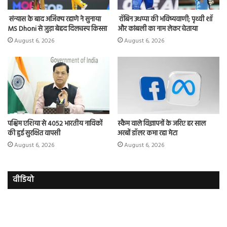
संन्यास के बाद अजिंक्‍य रहाणे ने सुनाया
रॉबिन उथप्पा की भविष्यवाणी; पृथ्वी शॉ
MS Dhoni से जुड़ा बेहद दिलचस्प किस्सा
और कांबली का नाम लेकर चेताया
August 6, 2026
August 6, 2026
पश्चिम एशिया से 4052 भारतीय नाविकों
स्कैम वाले विज्ञापनों के जरिए हर साल
की हुई सुरक्षित वापसी
अरबों डॉलर कमा रहा मेटा
August 6, 2026
August 6, 2026
वीडियो
इमरान
रज
हाशमी
दल
की
औ