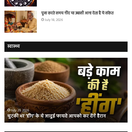
पूजा करते समय नींद या उबासी आना देता है ये संकेत
July 18, 2026
स्वास्थ्य
चुटकी
वैज्
भर
ने
‘हींग’
बत
के
कि
ये
क्यो
जादुई
नॉ
फायदे
स्म
आपको
भी
ए
कर
हो
July 29, 2026
चुटकी भर ‘हींग’ के ये जादुई फायदे आपको कर देंगे हैरान
देंगे
जात
हैरान
हैं
लं