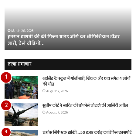
की
आस
फिल्म
रि
ग्राउंड
की
जीरो
भिड़
का
सब
March 28, 2025
इमरान हाशमी की की फिल्म ग्राउंड जीरो का ऑफिशियल टीजर
ऑफिशियल
साम
जारी, देंखे वीडियो…
टीजर
हुई
जारी,
बह
देंखे
पर
वीडियो…
रुब
ताज़ा समाचार
दि
का
थाईलैंड के स्कूल में गोलीबारी, शिक्षक और छात्र समेत 4 लोगों
आय
की मौत
रि
August 7, 2026
सुप्रीम कोर्ट ने खारिज की बोफोर्स घोटाले की आखिरी अपील
August 7, 2026
ब्रह्मोस सिर्फ एक झांकी… 50 हजार करोड़ का डिफेंस एक्सपोर्ट