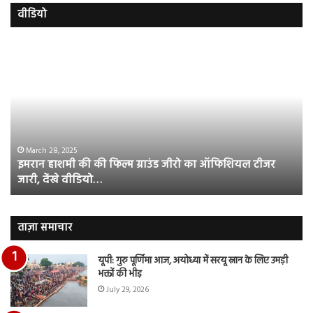
वीडियो
इमरान
रज
हाशमी
दल
की
औ
की
आस
फिल्म
रि
ग्राउंड
की
जीरो
भिड़
का
सब
March 28, 2025
इमरान हाशमी की की फिल्म ग्राउंड जीरो का ऑफिशियल टीजर
ऑफिशियल
साम
जारी, देंखे वीडियो…
टीजर
हुई
जारी,
बह
देंखे
पर
वीडियो…
रुब
ताज़ा समाचार
दि
का
यूपी: गुरु पूर्णिमा आज, अयोध्या में सरयू स्नान के लिए उमड़ी
आय
भक्तों की भीड़
रि
July 29, 2026