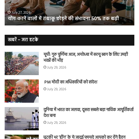
संभावना
थे
50%
‘ब्रे
July 27, 2026
योग करने वालों में तंबाकू छोड़ने की संभावना 50% तक बढ़ी
तक
बूस्
बढ़ी
वह
नि
बे
खबरें – जरा हटके
यूपी: गुरु पूर्णिमा आज, अयोध्या में सरयू स्नान के लिए उमड़ी
भक्तों की भीड़
July 29, 2026
PM मोदी का अधिकारियों को संदेश
July 29, 2026
दुनिया में भारत का जलवा, दूसरा सबसे बड़ा नाविक आपूर्तिकर्ता
देश बना
July 29, 2026
चुटकी भर ‘हींग’ के ये जादुई फायदे आपको कर देंगे हैरान