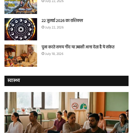
July 22, 2026
22 जुलाई 2026 का राशिफल
July 22, 2026
पूजा करते समय नींद या उबासी आना देता है ये संकेत
July 18, 2026
स्वास्थ्य
योग
सा
करने
जि
वालों
ओम
में
सप्
तंबाकू
को
छोड़ने
स
की
रहे