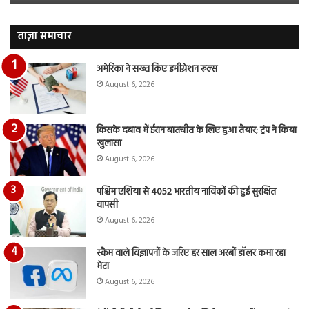
जारी,
बह
देंखे
पर
वीडियो…
रुब
ताज़ा समाचार
दि
का
अमेरिका ने सख्त किए इमीग्रेशन रूल्स
आय
August 6, 2026
रि
किसके दबाव में ईरान बातचीत के लिए हुआ तैयार; ट्रंप ने किया
खुलासा
August 6, 2026
पश्चिम एशिया से 4052 भारतीय नाविकों की हुई सुरक्षित
वापसी
August 6, 2026
स्कैम वाले विज्ञापनों के जरिए हर साल अरबों डॉलर कमा रहा
मेटा
August 6, 2026