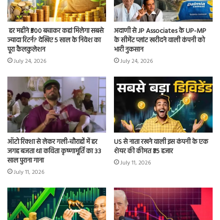
हर महीने ₹500 बचाकर कहां मिलेगा सबसे
अदाणी से JP Associates के UP-MP
ज्यादा रिटर्न? देखिए 5 साल के निवेश का
के सीमेंट प्लांट खरीदने वाली कंपनी को
पूरा कैलकुलेशन
भारी नुकसान
July 24, 2026
July 24, 2026
ऑटो रिक्शा से लेकर गली-चौराहों में हर
US से नाता रखने वाली इस कंपनी के एक
जगह बजता था कविता कृष्णामूर्ति का 33
शेयर की कीमत ₹35 हजार
साल पुराना गाना
July 11, 2026
July 11, 2026