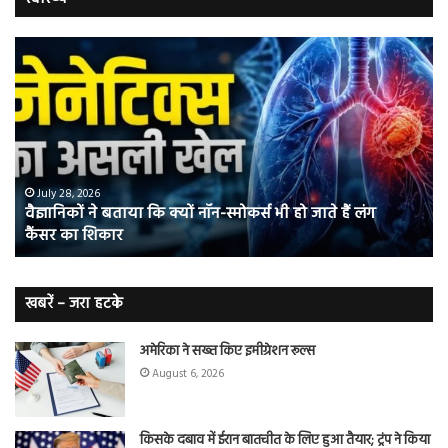
वैज्ञानिकों
यो
ने
कर
बताया
वाल
कि
में
क्यों
तंब
नॉन-
छोड
स्मोकर्स
की
भी
संभ
July 28, 2026
वैज्ञानिकों ने बताया कि क्यों नॉन-स्मोकर्स भी हो जाते हैं लंग
हो
5
कैंसर का शिकार
जाते
त
हैं
बढ़
लंग
कैंसर का
खबरें – जरा हटके
शिकार
अमेरिका ने सख्त किए इमीग्रेशन रूल्स
August 6, 2026
किसके दबाव में ईरान बातचीत के लिए हुआ तैयार; ट्रंप ने किया