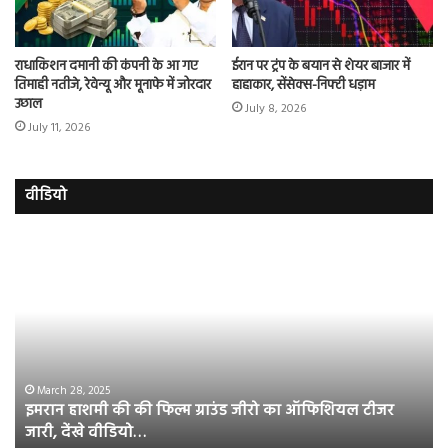
राधाकिशन दमानी की कंपनी के आ गए
ईरान पर ट्रंप के बयान से शेयर बाजार में
तिमाही नतीजे, रेवेन्यू और मूनाफे में जोरदार
हाहाकार, सेंसेक्स-निफ्टी धड़ाम
उछाल
July 8, 2026
July 11, 2026
वीडियो
इमरान
रज
हाशमी
दल
की
औ
की
आस
फिल्म
रि
ग्राउंड
की
जीरो
भिड़
का
सब
March 28, 2025
इमरान हाशमी की की फिल्म ग्राउंड जीरो का ऑफिशियल टीजर
ऑफिशियल
साम
जारी, देंखे वीडियो…
टीजर
हुई