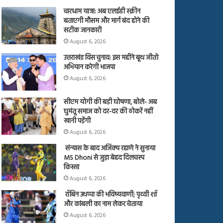
चारधाम यात्रा: अब एलईडी स्क्रीन
बताएगी मौसम और मार्ग बंद होने की
सटीक जानकारी
August 6, 2026
उत्तराखंड विस चुनाव: इस महीने बूथ जीतो
अभियान करेगी भाजपा
August 6, 2026
सीएम योगी की बड़ी घोषणा, बोले- अब
घुमंतू समाज को दर-दर की ठोकरें नहीं
खानी पड़ेंगी
August 6, 2026
संन्यास के बाद अजिंक्‍य रहाणे ने सुनाया
MS Dhoni से जुड़ा बेहद दिलचस्प
किस्सा
August 6, 2026
रॉबिन उथप्पा की भविष्यवाणी; पृथ्वी शॉ
और कांबली का नाम लेकर चेताया
August 6, 2026