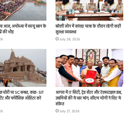
णिमा आज, अयोध्या में सरयू स्नान के
बरेली जोन में कांवड़ यात्रा के दौरान रहेगी कड़ी
ों की भीड़
सुरक्षा व्यवस्था
26
July 28, 2026
ावा चोरी पर SC सख्त, कहा- SIT
आगरा में IT सिटी, ट्रेड सेंटर और टेक्सटाइल हब,
काउंटेंट और फोरेंसिक ऑडिटर को
उद्यमियों की ये चार मांग; सीएम योगी ने दिए ये
संकेत
26
July 27, 2026