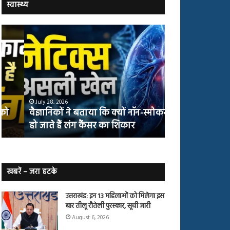
स्वास्थ्य
वैज्ञानिकों
योग
ने
करने
बताया
वालों
कि
में
क्यों
तंबाकू
नॉन-
छोड़ने
स्मोकर्स
की
July 28, 2026
July 27, 2026
भी
संभावना
वैज्ञानिकों ने बताया कि क्यों नॉन-स्मोकर्स भी
योग करने वालों म
हो
50%
हो जाते हैं लंग कैंसर का शिकार
50% तक बढ़ी
जाते
तक
हैं
बढ़ी
लंग
कैंसर का
शिकार
खबरें – जरा हटके
उत्तराखंड: इन 13 महिलाओं को मिलेगा इस
बार तीलू रौतेली पुरस्कार, सूची जारी
August 6, 2026