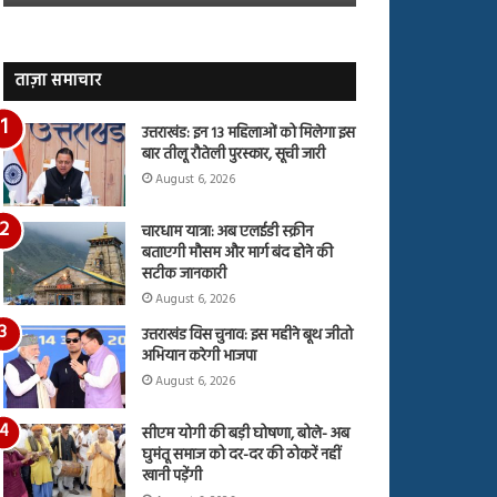
जारी,
बहस
देंखे
पर
वीडियो…
रुबीना
दिलैक
ताज़ा समाचार
का
आया
उत्तराखंड: इन 13 महिलाओं को मिलेगा इस
रिएक्शन
बार तीलू रौतेली पुरस्कार, सूची जारी
August 6, 2026
चारधाम यात्रा: अब एलईडी स्क्रीन
बताएगी मौसम और मार्ग बंद होने की
सटीक जानकारी
August 6, 2026
उत्तराखंड विस चुनाव: इस महीने बूथ जीतो
अभियान करेगी भाजपा
August 6, 2026
सीएम योगी की बड़ी घोषणा, बोले- अब
घुमंतू समाज को दर-दर की ठोकरें नहीं
खानी पड़ेंगी