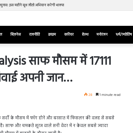
स चुनाव: इस महीने बूथ जीतो अभियान करेगी भाजपा
ेल
बिज़नेस
राजनीति
क्राइम
करियर
हेल्थ
मनोरंजन
धर्म/ज्योतिष
ysis साफ मौसम में 17111
 गंवाई अपनी जान…
तुर्किए
में
राष्ट्रपति
एर्दोगान
28
1 minute read
के
खिलाफ
March 28, 2025
सड़क
ज की भिड़ंत,
तुर्किए में राष्ट्रपति एर्दोगान के खिलाफ सड़क
पर
 सर्दी के मौसम में फॉग होने और बरसात में फिसलन की वजह से सबसे
रुबीना दिलैक का
पर उतरा पिकाचू, भागते हुए आया नजर, देंखे
उतरा
ीं है। साफ और चमकते सूरज वाले सनी वेदर में न केवल सबसे ज्यादा
वीडियो…
पिकाचू,