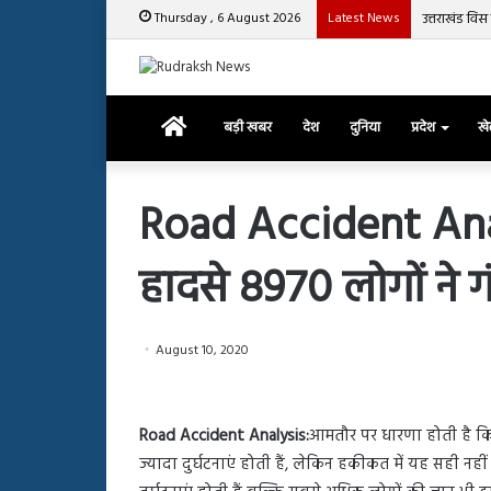
Thursday , 6 August 2026
Latest News
उत्तराखंड वि
Home
बड़ी खबर
देश
दुनिया
प्रदेश
ख
Road Accident Anal
हादसे 8970 लोगों ने
रजत
दलाल
और
आसिम
August 10, 2020
रियाज
की
March 29, 2025
भिड़ंत,
रजत दलाल और आसिम रिया
28, 2025
सबके
Road Accident Analysis:
आमतौर पर धारणा होती है कि
हाशमी की की फिल्म ग्राउंड जीरो का
सबके सामने हुई बहस पर 
सामने
ज्यादा दुर्घटनाएं होती हैं, लेकिन हकीकत में यह सही नह
यल टीजर जारी, देंखे वीडियो…
आया रिएक्शन
हुई