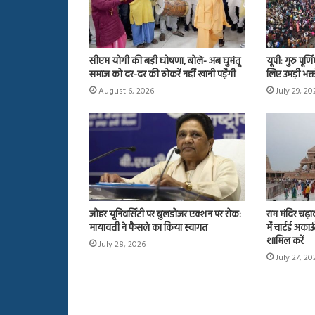
सीएम योगी की बड़ी घोषणा, बोले- अब घुमंतू
यूपी: गुरु पूर्
समाज को दर-दर की ठोकरें नहीं खानी पड़ेंगी
लिए उमड़ी भक्त
August 6, 2026
July 29, 20
जौहर यूनिवर्सिटी पर बुलडोजर एक्शन पर रोक:
राम मंदिर चढ़
मायावती ने फैसले का किया स्वागत
में चार्टर्ड अ
शामिल करें
July 28, 2026
July 27, 20