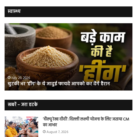
स्वास्थ्य
चुटकी
वैज्
भर
ने
‘हींग’
बत
के
कि
ये
क्यो
जादुई
नॉ
फायदे
स्म
आपको
भी
ए
कर
हो
July 29, 2026
चुटकी भर ‘हींग’ के ये जादुई फायदे आपको कर देंगे हैरान
देंगे
जात
हैरान
हैं
लं
कैं
खबरें – जरा हटके
शि
‘थैंक्यू रेखा दीदी’: दिल्ली लक्ष्मी योजना के लिए जताया CM
का आभार
August 7, 2026