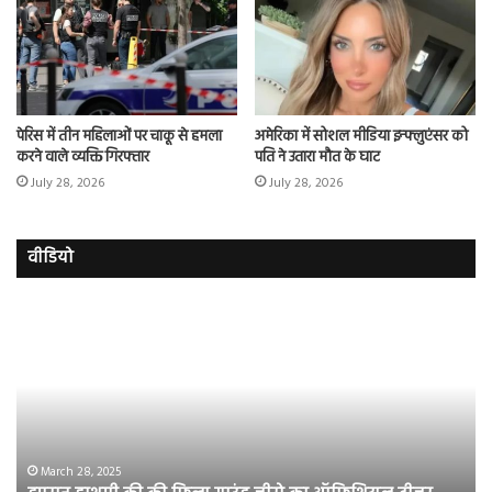
पेरिस में तीन महिलाओं पर चाकू से हमला
अमेरिका में सोशल मीडिया इन्फ्लुएंसर को
करने वाले व्यक्ति गिरफ्तार
पति ने उतारा मौत के घाट
July 28, 2026
July 28, 2026
वीडियो
इमरान
रज
हाशमी
दल
की
औ
की
आस
फिल्म
रि
ग्राउंड
की
जीरो
भिड़
का
सब
March 28, 2025