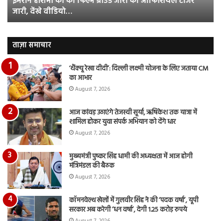
इमरान हाशमी की की फिल्म ग्राउंड जीरो का ऑफिशियल टीजर
ऑफिशियल
साम
जारी, देंखे वीडियो…
टीजर
हुई
जारी,
बह
देंखे
पर
वीडियो…
रुब
ताज़ा समाचार
दि
का
‘थैंक्यू रेखा दीदी’: दिल्ली लक्ष्मी योजना के लिए जताया CM
आय
का आभार
रि
August 7, 2026
आज कांवड़ उठाएंगे तेजस्वी सूर्या, ऋषिकेश तक यात्रा में
शामिल होकर युवा संपर्क अभियान को देंगे धार
August 7, 2026
मुख्यमंत्री पुष्कर सिंह धामी की अध्यक्षता में आज होगी
मंत्रिमंडल की बैठक
August 7, 2026
कॉमनवेल्थ खेलों में गुलवीर सिंह ने की ‘पदक वर्षा’, यूपी
सरकार अब करेगी ‘धन वर्षा’, देगी 1.25 करोड़ रुपये