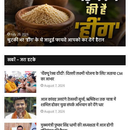
के
कि
ये
क्यो
जादुई
नॉ
फायदे
स्म
आपको
भी
ए
कर
हो
July 29, 2026
चुटकी भर ‘हींग’ के ये जादुई फायदे आपको कर देंगे हैरान
देंगे
जात
हैरान
हैं
लं
कैं
खबरें – जरा हटके
शि
‘थैंक्यू रेखा दीदी’: दिल्ली लक्ष्मी योजना के लिए जताया CM
का आभार
August 7, 2026
आज कांवड़ उठाएंगे तेजस्वी सूर्या, ऋषिकेश तक यात्रा में
शामिल होकर युवा संपर्क अभियान को देंगे धार
August 7, 2026
मुख्यमंत्री पुष्कर सिंह धामी की अध्यक्षता में आज होगी