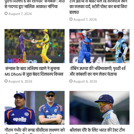
पुरानी दिल्ली 6 का शानदार ‘कमबैक’: जीत
टीम इंडिया से बाहर चल रहे सरफराज खान
से गदगद हुए मालिक आकाश नांगिया
का छलका दर्द, स्टोरी पोस्ट कर बयां किए
हालात
August 7, 2026
August 7, 2026
संन्यास के बाद अजिंक्‍य रहाणे ने सुनाया
रॉबिन उथप्पा की भविष्यवाणी; पृथ्वी शॉ
MS Dhoni से जुड़ा बेहद दिलचस्प किस्सा
और कांबली का नाम लेकर चेताया
August 6, 2026
August 6, 2026
गौतम गंभीर की जगह वीवीएस लक्ष्मण को
श्रीलंका दौरे के लिए भारत की टेस्ट टीम