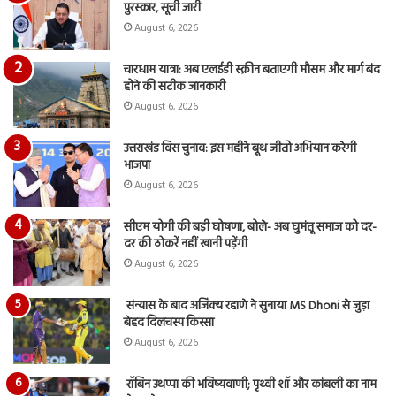
आय
पुरस्कार, सूची जारी
रि
August 6, 2026
चारधाम यात्रा: अब एलईडी स्क्रीन बताएगी मौसम और मार्ग बंद
होने की सटीक जानकारी
August 6, 2026
उत्तराखंड विस चुनाव: इस महीने बूथ जीतो अभियान करेगी
भाजपा
August 6, 2026
सीएम योगी की बड़ी घोषणा, बोले- अब घुमंतू समाज को दर-
दर की ठोकरें नहीं खानी पड़ेंगी
August 6, 2026
संन्यास के बाद अजिंक्‍य रहाणे ने सुनाया MS Dhoni से जुड़ा
बेहद दिलचस्प किस्सा
August 6, 2026
रॉबिन उथप्पा की भविष्यवाणी; पृथ्वी शॉ और कांबली का नाम