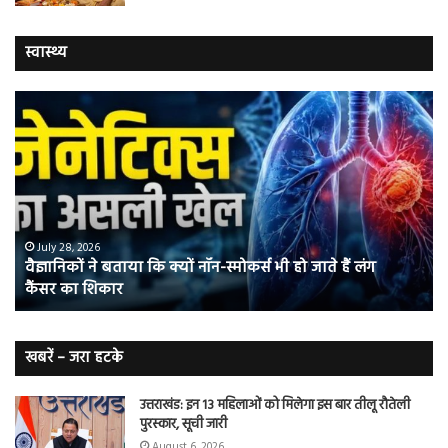
स्वास्थ्य
वैज्ञानिकों
यो
ने
कर
बताया
वाल
कि
में
क्यों
तंब
नॉन-
छोड
स्मोकर्स
की
भी
संभ
July 28, 2026
वैज्ञानिकों ने बताया कि क्यों नॉन-स्मोकर्स भी हो जाते हैं लंग
हो
5
कैंसर का शिकार
जाते
त
हैं
बढ़
लंग
कैंसर का
खबरें – जरा हटके
शिकार
उत्तराखंड: इन 13 महिलाओं को मिलेगा इस बार तीलू रौतेली
पुरस्कार, सूची जारी
August 6, 2026