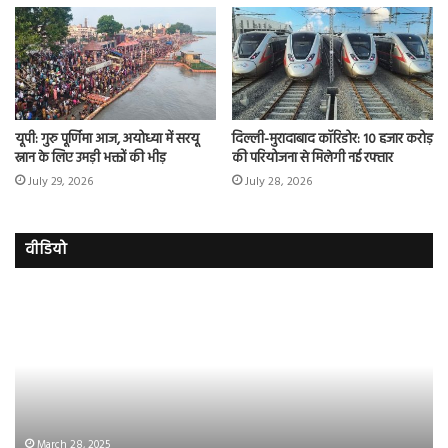
यूपी: गुरु पूर्णिमा आज, अयोध्या में सरयू
दिल्ली-मुरादाबाद कॉरिडोर: 10 हजार करोड़
स्नान के लिए उमड़ी भक्तों की भीड़
की परियोजना से मिलेगी नई रफ्तार
July 29, 2026
July 28, 2026
वीडियो
इमरान
रज
हाशमी
दल
की
औ
की
आस
फिल्म
रि
ग्राउंड
की
जीरो
भिड़
का
सब
March 28, 2025