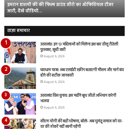
इमरान हाशमी की की फिल्म ग्राउंड जीरो का ऑफिशियल टीजर
ऑफिशियल
साम
जारी, देंखे वीडियो…
टीजर
हुई
जारी,
बह
देंखे
पर
वीडियो…
रुब
ताज़ा समाचार
दि
का
उत्तराखंड: इन 13 महिलाओं को मिलेगा इस बार तीलू रौतेली
आय
पुरस्कार, सूची जारी
रि
August 6, 2026
चारधाम यात्रा: अब एलईडी स्क्रीन बताएगी मौसम और मार्ग बंद
होने की सटीक जानकारी
August 6, 2026
उत्तराखंड विस चुनाव: इस महीने बूथ जीतो अभियान करेगी
भाजपा
August 6, 2026
सीएम योगी की बड़ी घोषणा, बोले- अब घुमंतू समाज को दर-
दर की ठोकरें नहीं खानी पड़ेंगी