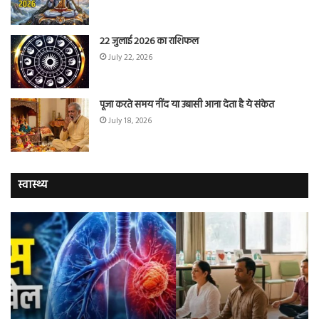
22 जुलाई 2026 का राशिफल
July 22, 2026
पूजा करते समय नींद या उबासी आना देता है ये संकेत
July 18, 2026
स्वास्थ्य
योग
सा
करने
जि
वालों
ओम
में
सप्
तंबाकू
को
छोड़ने
स
की
रहे