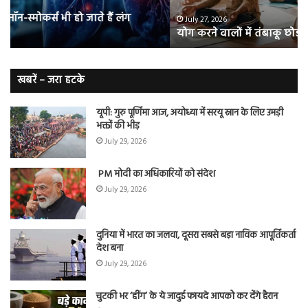
संभावना
थे
50%
‘ब्रे
July 27, 2026
योग करने वालों में तंबाकू छोड़ने की संभावना 50% तक बढ़ी
तक
बूस्
बढ़ी
वह
नि
बे
खबरें – जरा हटके
यूपी: गुरु पूर्णिमा आज, अयोध्या में सरयू स्नान के लिए उमड़ी
भक्तों की भीड़
July 29, 2026
PM मोदी का अधिकारियों को संदेश
July 29, 2026
दुनिया में भारत का जलवा, दूसरा सबसे बड़ा नाविक आपूर्तिकर्ता
देश बना
July 29, 2026
चुटकी भर ‘हींग’ के ये जादुई फायदे आपको कर देंगे हैरान