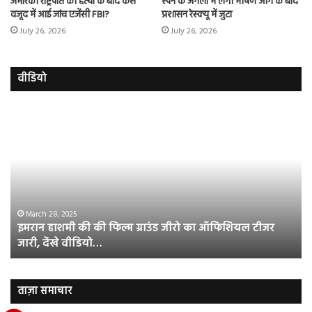
अमेरिकी राष्ट्रपति की हत्या के बाद कैसे
स्पेन के जंगलों में लगी भीषण आग के बाद
वजूद में आई जांच एजेंसी FBI?
प्रशासन रेस्क्यू में जुटा
July 26, 2026
July 26, 2026
वीडियो
इमरान
रज
हाशमी
दल
की
औ
की
आस
फिल्म
रि
ग्राउंड
की
जीरो
भिड़
का
सब
March 28, 2025
इमरान हाशमी की की फिल्म ग्राउंड जीरो का ऑफिशियल टीजर
ऑफिशियल
साम
जारी, देंखे वीडियो…
टीजर
हुई
जारी,
बह
देंखे
पर
वीडियो…
रुब
ताज़ा समाचार
दि