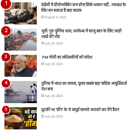
का
प्रेग्नेंसी में हीमोग्लोबिन कम होना सिर्फ थकान नहीं…नवजात के
आय
लिए बन सकता है बड़ा खतरा!
रि
August 6, 2026
यूपी: गुरु पूर्णिमा आज, अयोध्या में सरयू स्नान के लिए उमड़ी
भक्तों की भीड़
July 29, 2026
PM मोदी का अधिकारियों को संदेश
July 29, 2026
दुनिया में भारत का जलवा, दूसरा सबसे बड़ा नाविक आपूर्तिकर्ता
देश बना
July 29, 2026
चुटकी भर ‘हींग’ के ये जादुई फायदे आपको कर देंगे हैरान
July 29, 2026