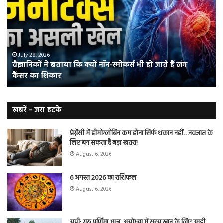
बताया
वाल
कि
में
क्यों
तंब
नॉन-
छोड
स्मोकर्स
की
भी
संभ
July 28, 2026
वैज्ञानिकों ने बताया कि क्यों नॉन-स्मोकर्स भी हो जाते हैं लंग
हो
5
कैंसर का शिकार
जाते
त
हैं
बढ़
लंग
कैंसर का
खबरें – जरा हटके
शिकार
प्रेग्नेंसी में हीमोग्लोबिन कम होना सिर्फ थकान नहीं…नवजात के
लिए बन सकता है बड़ा खतरा!
August 6, 2026
6 अगस्त 2026 का राशिफल
August 6, 2026
यूपी: गुरु पूर्णिमा आज, अयोध्या में सरयू स्नान के लिए उमड़ी