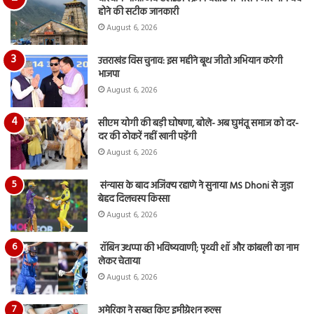
होने की सटीक जानकारी
August 6, 2026
उत्तराखंड विस चुनाव: इस महीने बूथ जीतो अभियान करेगी
भाजपा
August 6, 2026
सीएम योगी की बड़ी घोषणा, बोले- अब घुमंतू समाज को दर-
दर की ठोकरें नहीं खानी पड़ेंगी
August 6, 2026
संन्यास के बाद अजिंक्‍य रहाणे ने सुनाया MS Dhoni से जुड़ा
बेहद दिलचस्प किस्सा
August 6, 2026
रॉबिन उथप्पा की भविष्यवाणी; पृथ्वी शॉ और कांबली का नाम
लेकर चेताया
August 6, 2026
अमेरिका ने सख्त किए इमीग्रेशन रूल्स