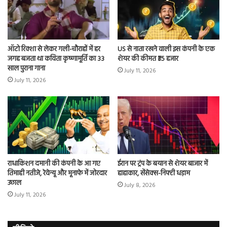
ऑटो रिक्शा से लेकर गली-चौराहों में हर
US से नाता रखने वाली इस कंपनी के एक
जगह बजता था कविता कृष्णामूर्ति का 33
शेयर की कीमत ₹35 हजार
साल पुराना गाना
July 11, 2026
July 11, 2026
राधाकिशन दमानी की कंपनी के आ गए
ईरान पर ट्रंप के बयान से शेयर बाजार में
तिमाही नतीजे, रेवेन्यू और मूनाफे में जोरदार
हाहाकार, सेंसेक्स-निफ्टी धड़ाम
उछाल
July 8, 2026
July 11, 2026