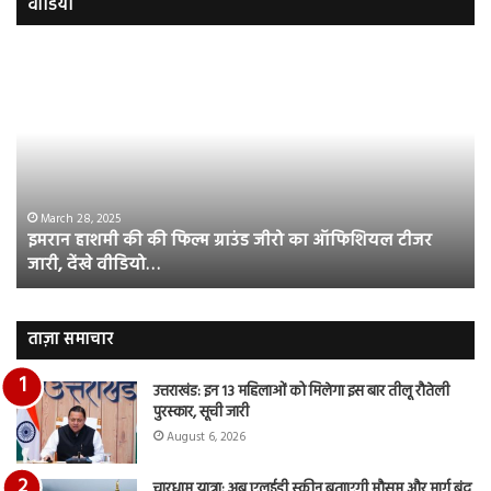
वीडियो
इमरान
रज
हाशमी
दल
की
औ
की
आस
फिल्म
रि
ग्राउंड
की
जीरो
भिड़
का
सब
March 28, 2025
इमरान हाशमी की की फिल्म ग्राउंड जीरो का ऑफिशियल टीजर
ऑफिशियल
साम
जारी, देंखे वीडियो…
टीजर
हुई
जारी,
बह
देंखे
पर
वीडियो…
रुब
ताज़ा समाचार
दि
का
उत्तराखंड: इन 13 महिलाओं को मिलेगा इस बार तीलू रौतेली
आय
पुरस्कार, सूची जारी
रि
August 6, 2026
चारधाम यात्रा: अब एलईडी स्क्रीन बताएगी मौसम और मार्ग बंद