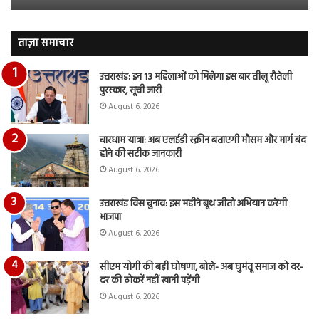
जारी,
बह
देंखे
पर
वीडियो…
रुब
ताज़ा समाचार
दि
का
उत्तराखंड: इन 13 महिलाओं को मिलेगा इस बार तीलू रौतेली
आय
पुरस्कार, सूची जारी
रि
August 6, 2026
चारधाम यात्रा: अब एलईडी स्क्रीन बताएगी मौसम और मार्ग बंद
होने की सटीक जानकारी
August 6, 2026
उत्तराखंड विस चुनाव: इस महीने बूथ जीतो अभियान करेगी
भाजपा
August 6, 2026
सीएम योगी की बड़ी घोषणा, बोले- अब घुमंतू समाज को दर-
दर की ठोकरें नहीं खानी पड़ेंगी
August 6, 2026