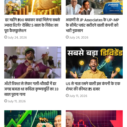
हर महीने ₹500 बचाकर कहां मिलेगा सबसे
अदाणी से JP Associates के UP-MP
ज्यादा रिटर्न? देखिए 5 साल के निवेश का
के सीमेंट प्लांट खरीदने वाली कंपनी को
पूरा कैलकुलेशन
भारी नुकसान
July 24, 2026
July 24, 2026
ऑटो रिक्शा से लेकर गली-चौराहों में हर
US से नाता रखने वाली इस कंपनी के एक
जगह बजता था कविता कृष्णामूर्ति का 33
शेयर की कीमत ₹35 हजार
साल पुराना गाना
July 11, 2026
July 11, 2026