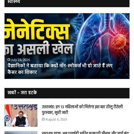
स्वास्थ्य
वैज्ञानिकों
यो
ने
कर
बताया
वाल
कि
में
क्यों
तंब
नॉन-
छोड
स्मोकर्स
की
भी
संभ
July 28, 2026
वैज्ञानिकों ने बताया कि क्यों नॉन-स्मोकर्स भी हो जाते हैं लंग
हो
5
कैंसर का शिकार
जाते
त
हैं
बढ़
लंग
कैंसर का
खबरें – जरा हटके
शिकार
उत्तराखंड: इन 13 महिलाओं को मिलेगा इस बार तीलू रौतेली
पुरस्कार, सूची जारी
August 6, 2026
चारधाम यात्रा: अब एलईडी स्क्रीन बताएगी मौसम और मार्ग बंद