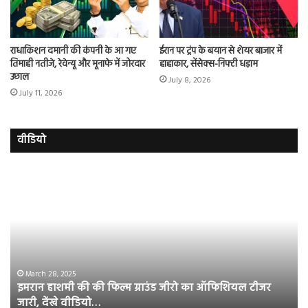
राधाकिशन दमानी की कंपनी के आ गए
ईरान पर ट्रंप के बयान से शेयर बाजार में
तिमाही नतीजे, रेवेन्यू और मूनाफे में जोरदार
हाहाकार, सेंसेक्स-निफ्टी धड़ाम
उछाल
July 8, 2026
July 11, 2026
वीडियो
इमरान
रज
हाशमी
दल
की
औ
की
आस
फिल्म
रि
ग्राउंड
की
जीरो
भिड़
का
सब
March 28, 2025
इमरान हाशमी की की फिल्म ग्राउंड जीरो का ऑफिशियल टीजर
ऑफिशियल
साम
जारी, देंखे वीडियो…
टीजर
हुई