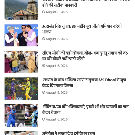
होने की सटीक जानकारी
August 6, 2026
उत्तराखंड विस चुनाव: इस महीने बूथ जीतो अभियान करेगी
भाजपा
August 6, 2026
सीएम योगी की बड़ी घोषणा, बोले- अब घुमंतू समाज को दर-
दर की ठोकरें नहीं खानी पड़ेंगी
August 6, 2026
संन्यास के बाद अजिंक्‍य रहाणे ने सुनाया MS Dhoni से जुड़ा
बेहद दिलचस्प किस्सा
August 6, 2026
रॉबिन उथप्पा की भविष्यवाणी; पृथ्वी शॉ और कांबली का नाम
लेकर चेताया
August 6, 2026
अमेरिका ने सख्त किए इमीग्रेशन रूल्स