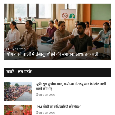
योग
सा
करने
जि
वालों
ओम
में
सप्
तंबाकू
को
छोड़ने
स
की
रहे
संभावना
थे
50%
‘ब्रे
July 27, 2026
योग करने वालों में तंबाकू छोड़ने की संभावना 50% तक बढ़ी
तक
बूस्
बढ़ी
वह
नि
बे
खबरें – जरा हटके
यूपी: गुरु पूर्णिमा आज, अयोध्या में सरयू स्नान के लिए उमड़ी
भक्तों की भीड़
July 29, 2026
PM मोदी का अधिकारियों को संदेश
July 29, 2026