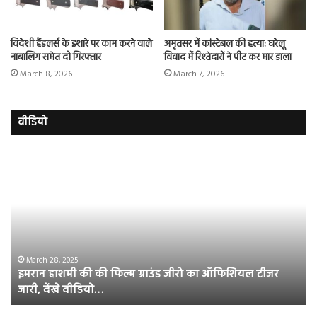
विदेशी हैंडलर्स के इशारे पर काम करने वाले
अमृतसर में कांस्टेबल की हत्या: घरेलू
नाबालिग समेत दो गिरफ्तार
विवाद में रिश्तेदारों ने पीट कर मार डाला
March 8, 2026
March 7, 2026
वीडियो
इमरान
रज
हाशमी
दल
की
औ
की
आस
फिल्म
रि
ग्राउंड
की
जीरो
भिड़
का
सब
March 28, 2025
इमरान हाशमी की की फिल्म ग्राउंड जीरो का ऑफिशियल टीजर
ऑफिशियल
साम
जारी, देंखे वीडियो…
टीजर
हुई
जारी,
बह