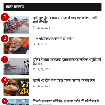
देंखे
पर
वीडियो…
रुब
ताज़ा समाचार
दि
का
यूपी: गुरु पूर्णिमा आज, अयोध्या में सरयू स्नान के लिए उमड़ी
आय
भक्तों की भीड़
रि
July 29, 2026
PM मोदी का अधिकारियों को संदेश
July 29, 2026
दुनिया में भारत का जलवा, दूसरा सबसे बड़ा नाविक आपूर्तिकर्ता
देश बना
July 29, 2026
चुटकी भर ‘हींग’ के ये जादुई फायदे आपको कर देंगे हैरान
July 29, 2026
दिल्ली-मुरादाबाद कॉरिडोर: 10 हजार करोड़ की परियोजना से