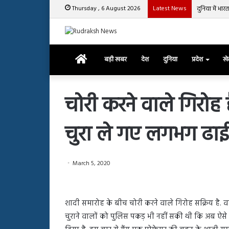
Thursday , 6 August 2026
Latest News
दुनिया में भा
Home
बड़ी खबर
देश
दुनिया
प्रदेश
ख
चोरी करने वाले गिरोह 
चुरा ले गए लगभग ढा
रजत
दलाल
और
आसिम
March 5, 2020
रियाज
की
March 29, 2025
भिड़ंत,
रजत दलाल और आसिम रिया
28, 2025
सबके
शादी समारोह के बीच चोरी करने वाले गिरोह सक्रिय है. व
हाशमी की की फिल्म ग्राउंड जीरो का
सबके सामने हुई बहस पर 
सामने
चुराने वालों को पुलिस पकड़ भी नहीं सकी थी कि अब ऐसे ह
यल टीजर जारी, देंखे वीडियो…
आया रिएक्शन
हुई