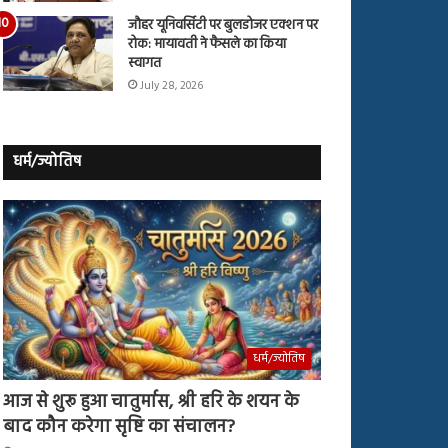
जौहर यूनिवर्सिटी पर बुलडोजर एक्शन पर
रोक: मायावती ने फैसले का किया
स्वागत
July 28, 2026
धर्म/ज्योतिष
धर्म/ज्योतिष
आज से शुरू हुआ चातुर्मास, श्री हरि के शयन के
बाद कौन करेगा सृष्टि का संचालन?