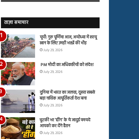
जारी,
बहस
देंखे
पर
वीडियो…
रुबीना
दिलैक
ताज़ा समाचार
का
आया
यूपी: गुरु पूर्णिमा आज, अयोध्या में सरयू
रिएक्शन
स्नान के लिए उमड़ी भक्तों की भीड़
July 29, 2026
PM मोदी का अधिकारियों को संदेश
July 29, 2026
दुनिया में भारत का जलवा, दूसरा सबसे
बड़ा नाविक आपूर्तिकर्ता देश बना
July 29, 2026
चुटकी भर ‘हींग’ के ये जादुई फायदे
आपको कर देंगे हैरान
July 29, 2026