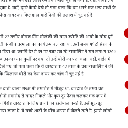
समारोह से लगभग ढाई लाख रुपए का माल चुरा ले गया है. वहीं, नाबालिग
भागते
चुका है. वहीं, दूसरे कैमरे देखे तो पता चला कि वह अपने एक अन्य साथी के
हुए
आया
 केस दायर कर फिलहाल आरोपियों की तलाश में जुट गई है.
नजर,
देंखे
वीडियो…
निवासी 27 वर्षीय दीपक सिंह सोलंकी की बहन ज्योति की शादी के बीच हुई
 शादी के बीच वरमाला का कार्यक्रम चल रहा था. उसी समय फोटो सेशन के
रखा दिया था. काफी देर से उन पर नजर रख रहे नाबालिग ने रात लगभग 12:19
नका ध्यान कुर्सी पर गया तो उन्हें चोरी का पता चला. वहीं, गार्डन में
ज देखे गए. तो पता चला कि ये वारदात 11-12 साल के एक नाबालिग ने की
 के खिलाफ चोरी का केस दायर कर जांच में जुट गई है.
 दाढ़ी वाला शख्स भी समारोह में मौजूद था. वारदात के समय वह
त् दोनों समारोह से बाहर निकले और कुछ दूर पैदल चलकर एक कार में
ोह वारदात के लिए बच्चों का इस्तेमाल करते हैं. उन्हें सूट-बूट
या जाता है. ये बच्चे शादी के बीच आपस में खेलते रहते हैं, इससे लोगों