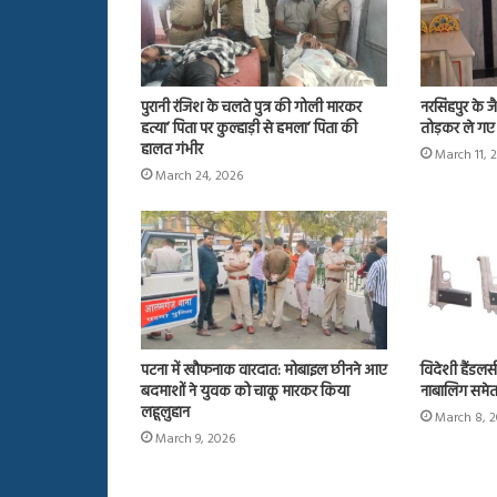
पुरानी रंजिश के चलते पुत्र की गोली मारकर
नरसिंहपुर के जै
हत्या’ पिता पर कुल्हाड़ी से हमला’ पिता की
तोड़कर ले गए 
हालत गंभीर
March 11, 
March 24, 2026
पटना में खौफनाक वारदात: मोबाइल छीनने आए
विदेशी हैंडलर्
बदमाशों ने युवक को चाकू मारकर किया
नाबालिग समेत
लहूलुहान
March 8, 
March 9, 2026