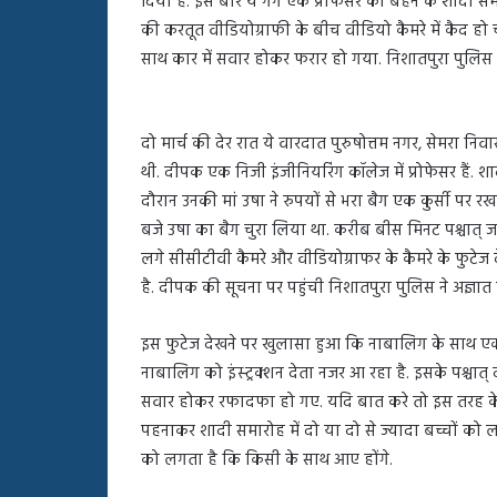
दिया है. इस बार ये गैंग एक प्रोफेसर की बहन के शादी 
बहस
की करतूत वीडियोग्राफी के बीच वीडियो कैमरे में कैद हो 
पर
रुबीना
साथ कार में सवार होकर फरार हो गया. निशातपुरा पुलिस
दिलैक
का
आया
दो मार्च की देर रात ये वारदात पुरुषोत्तम नगर, सेमरा 
रिएक्शन
थी. दीपक एक निजी इंजीनियरिंग कॉलेज में प्रोफेसर हैं.
दौरान उनकी मां उषा ने रुपयों से भरा बैग एक कुर्सी पर 
बजे उषा का बैग चुरा लिया था. करीब बीस मिनट पश्चात् जब उ
लगे सीसीटीवी कैमरे और वीडियोग्राफर के कैमरे के फुटे
है. दीपक की सूचना पर पहुंची निशातपुरा पुलिस ने अज्ञात
इस फुटेज देखने पर खुलासा हुआ कि नाबालिग के साथ एक
नाबालिग को इंस्ट्रक्शन देता नजर आ रहा है. इसके पश्चा
सवार होकर रफादफा हो गए. यदि बात करे तो इस तरह के गिर
पहनाकर शादी समारोह में दो या दो से ज्यादा बच्चों को ला
को लगता है कि किसी के साथ आए होंगे.