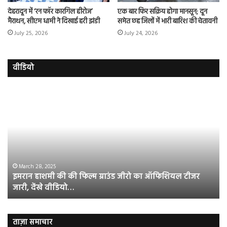
देहरादून में ‘रन फॉर कारगिल हीरोज’
एक बार फिर सक्रिय होगा मानसून; दून
मैराथन, सीएम धामी ने दिखाई हरी झंडी
समेत छह जिलों में भारी बारिश की चेतावनी
July 25, 2026
July 24, 2026
वीडियो
इमरान
रज
हाशमी
दल
की
औ
की
आस
फिल्म
रि
ग्राउंड
की
जीरो
भिड़
का
सब
March 28, 2025
इमरान हाशमी की की फिल्म ग्राउंड जीरो का ऑफिशियल टीजर
ऑफिशियल
साम
जारी, देंखे वीडियो…
टीजर
हुई
जारी,
बह
देंखे
पर
वीडियो…
रुब
ताज़ा समाचार