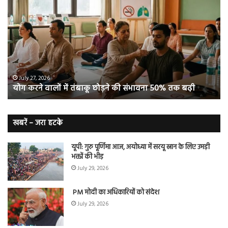
करने
जि
वालों
ओम
में
सप्
तंबाकू
को
छोड़ने
स
की
रहे
संभावना
थे
50%
‘ब्रे
July 27, 2026
योग करने वालों में तंबाकू छोड़ने की संभावना 50% तक बढ़ी
तक
बूस्
बढ़ी
वह
नि
बे
खबरें – जरा हटके
यूपी: गुरु पूर्णिमा आज, अयोध्या में सरयू स्नान के लिए उमड़ी
भक्तों की भीड़
July 29, 2026
PM मोदी का अधिकारियों को संदेश
July 29, 2026