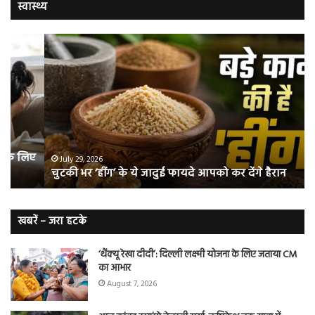
स्वास्थ्य
चुटकी
वैज्
भर
ने
‘हींग’
बत
के
कि
ये
क्यो
जादुई
नॉ
फायदे
स्म
आपको
भी
ए
कर
हो
July 29, 2026
चुटकी भर ‘हींग’ के ये जादुई फायदे आपको कर देंगे हैरान
देंगे
जात
हैरान
हैं
लं
कैं
खबरें – जरा हटके
शि
‘थैंक्यू रेखा दीदी’: दिल्ली लक्ष्मी योजना के लिए जताया CM
का आभार
August 7, 2026