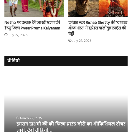
Netflix पर दस्तक देने जा रही एलन की
कांतारा स्टार Rishab Shetty की ‘द प्राइड
डेब्यू फिल्म Pyaar Prema Kalyanam
ऑफ भारत’ में हुई इस बॉलीवुड एक्ट्रेस की
एंट्री
July 27, 2026
July 27, 2026
वीडियो
इमरान
रज
हाशमी
दल
की
औ
की
आस
फिल्म
रि
ग्राउंड
की
जीरो
भिड़
का
सब
March 28, 2025
इमरान हाशमी की की फिल्म ग्राउंड जीरो का ऑफिशियल टीजर
ऑफिशियल
साम
जारी, देंखे वीडियो…
टीजर
हुई