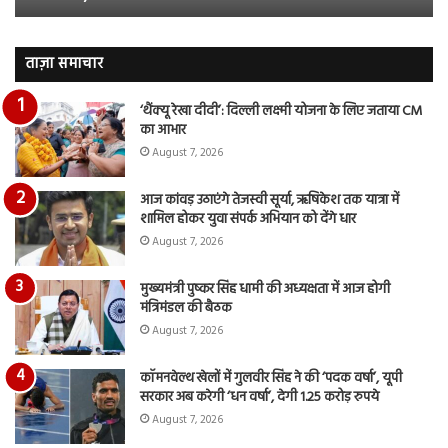
जारी,
बह
देंखे
पर
वीडियो…
रुब
ताज़ा समाचार
दि
का
‘थैंक्यू रेखा दीदी’: दिल्ली लक्ष्मी योजना के लिए जताया CM
आय
का आभार
रि
August 7, 2026
आज कांवड़ उठाएंगे तेजस्वी सूर्या, ऋषिकेश तक यात्रा में
शामिल होकर युवा संपर्क अभियान को देंगे धार
August 7, 2026
मुख्यमंत्री पुष्कर सिंह धामी की अध्यक्षता में आज होगी
मंत्रिमंडल की बैठक
August 7, 2026
कॉमनवेल्थ खेलों में गुलवीर सिंह ने की ‘पदक वर्षा’, यूपी
सरकार अब करेगी ‘धन वर्षा’, देगी 1.25 करोड़ रुपये
August 7, 2026