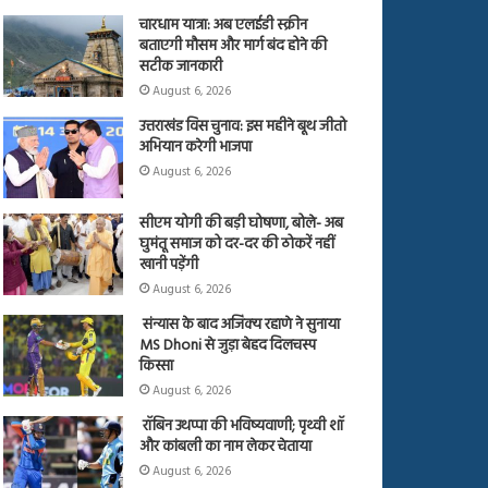
चारधाम यात्रा: अब एलईडी स्क्रीन
बताएगी मौसम और मार्ग बंद होने की
सटीक जानकारी
August 6, 2026
उत्तराखंड विस चुनाव: इस महीने बूथ जीतो
अभियान करेगी भाजपा
August 6, 2026
सीएम योगी की बड़ी घोषणा, बोले- अब
घुमंतू समाज को दर-दर की ठोकरें नहीं
खानी पड़ेंगी
August 6, 2026
संन्यास के बाद अजिंक्‍य रहाणे ने सुनाया
MS Dhoni से जुड़ा बेहद दिलचस्प
किस्सा
August 6, 2026
रॉबिन उथप्पा की भविष्यवाणी; पृथ्वी शॉ
और कांबली का नाम लेकर चेताया
August 6, 2026