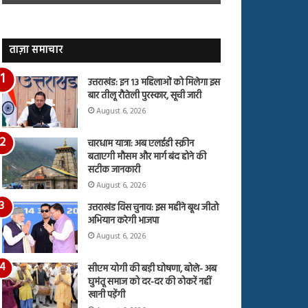
जारी,
बहस
देंखे
पर
वीडियो…
रुबीना
दिलैक
ताज़ा समाचार
का
आया
उत्तराखंड: इन 13 महिलाओं को मिलेगा इस
रिएक्शन
बार तीलू रौतेली पुरस्कार, सूची जारी
August 6, 2026
चारधाम यात्रा: अब एलईडी स्क्रीन
बताएगी मौसम और मार्ग बंद होने की
सटीक जानकारी
August 6, 2026
उत्तराखंड विस चुनाव: इस महीने बूथ जीतो
अभियान करेगी भाजपा
August 6, 2026
सीएम योगी की बड़ी घोषणा, बोले- अब
घुमंतू समाज को दर-दर की ठोकरें नहीं
खानी पड़ेंगी