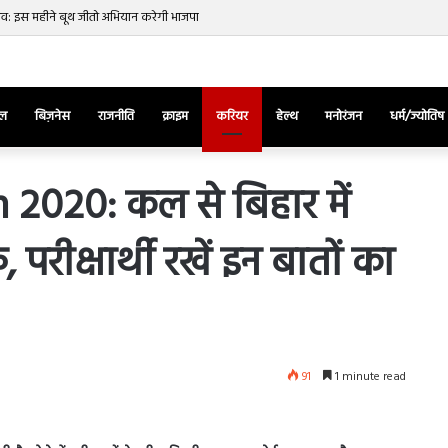
नाव: इस महीने बूथ जीतो अभियान करेगी भाजपा
ेल
बिज़नेस
राजनीति
क्राइम
करियर
हेल्थ
मनोरंजन
धर्म/ज्योतिष
2020: कल से बिहार में
, परीक्षार्थी रखें इन बातों का
तुर्किए
में
राष्ट्रपति
एर्दोगान
के
खिलाफ
March 28, 2025
सड़क
ज की भिड़ंत,
तुर्किए में राष्ट्रपति एर्दोगान के खिलाफ सड़क
91
1 minute read
पर
रुबीना दिलैक का
पर उतरा पिकाचू, भागते हुए आया नजर, देंखे
उतरा
वीडियो…
पिकाचू,