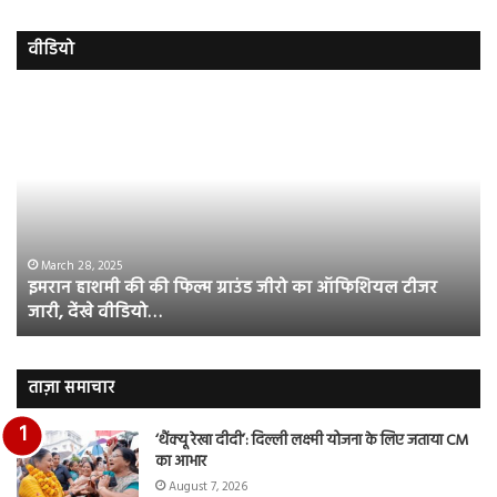
वीडियो
इमरान
रज
हाशमी
दल
की
औ
की
आस
फिल्म
रि
ग्राउंड
की
जीरो
भिड़
का
सब
March 28, 2025
इमरान हाशमी की की फिल्म ग्राउंड जीरो का ऑफिशियल टीजर
ऑफिशियल
साम
जारी, देंखे वीडियो…
टीजर
हुई
जारी,
बह
देंखे
पर
वीडियो…
रुब
ताज़ा समाचार
दि
का
‘थैंक्यू रेखा दीदी’: दिल्ली लक्ष्मी योजना के लिए जताया CM
आय
का आभार
रि
August 7, 2026