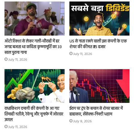
ऑटो रिक्शा से लेकर गली-चौराहों में हर
US से नाता रखने वाली इस कंपनी के एक
जगह बजता था कविता कृष्णामूर्ति का 33
शेयर की कीमत ₹35 हजार
साल पुराना गाना
July 11, 2026
July 11, 2026
राधाकिशन दमानी की कंपनी के आ गए
ईरान पर ट्रंप के बयान से शेयर बाजार में
तिमाही नतीजे, रेवेन्यू और मूनाफे में जोरदार
हाहाकार, सेंसेक्स-निफ्टी धड़ाम
उछाल
July 8, 2026
July 11, 2026