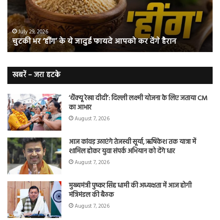
जादुई
नॉ
फायदे
स्म
आपको
भी
ए
कर
हो
July 29, 2026
चुटकी भर ‘हींग’ के ये जादुई फायदे आपको कर देंगे हैरान
देंगे
जात
हैरान
हैं
लं
कैं
खबरें – जरा हटके
शि
‘थैंक्यू रेखा दीदी’: दिल्ली लक्ष्मी योजना के लिए जताया CM
का आभार
August 7, 2026
आज कांवड़ उठाएंगे तेजस्वी सूर्या, ऋषिकेश तक यात्रा में
शामिल होकर युवा संपर्क अभियान को देंगे धार
August 7, 2026
मुख्यमंत्री पुष्कर सिंह धामी की अध्यक्षता में आज होगी
मंत्रिमंडल की बैठक
August 7, 2026