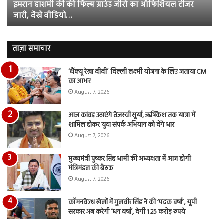
इमरान हाशमी की की फिल्म ग्राउंड जीरो का ऑफिशियल टीजर
ऑफिशियल
साम
जारी, देंखे वीडियो…
टीजर
हुई
जारी,
बह
देंखे
पर
वीडियो…
रुब
ताज़ा समाचार
दि
का
‘थैंक्यू रेखा दीदी’: दिल्ली लक्ष्मी योजना के लिए जताया CM
आय
का आभार
रि
August 7, 2026
आज कांवड़ उठाएंगे तेजस्वी सूर्या, ऋषिकेश तक यात्रा में
शामिल होकर युवा संपर्क अभियान को देंगे धार
August 7, 2026
मुख्यमंत्री पुष्कर सिंह धामी की अध्यक्षता में आज होगी
मंत्रिमंडल की बैठक
August 7, 2026
कॉमनवेल्थ खेलों में गुलवीर सिंह ने की ‘पदक वर्षा’, यूपी
सरकार अब करेगी ‘धन वर्षा’, देगी 1.25 करोड़ रुपये