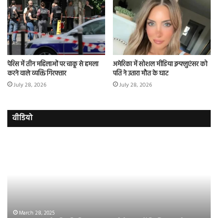
पेरिस में तीन महिलाओं पर चाकू से हमला
अमेरिका में सोशल मीडिया इन्फ्लुएंसर को
करने वाले व्यक्ति गिरफ्तार
पति ने उतारा मौत के घाट
July 28, 2026
July 28, 2026
वीडियो
इमरान
रज
हाशमी
दल
की
औ
की
आस
फिल्म
रि
ग्राउंड
की
जीरो
भिड़
का
सब
March 28, 2025