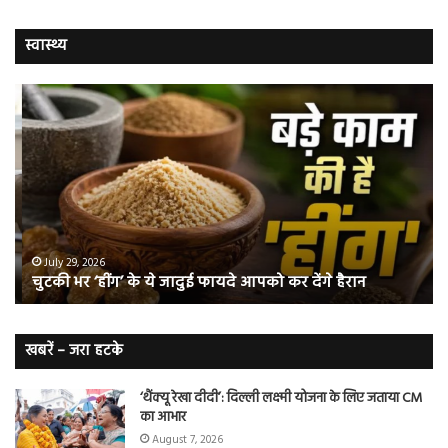
स्वास्थ्य
चुटकी
वैज्
भर
ने
‘हींग’
बत
के
कि
ये
क्यो
जादुई
नॉ
फायदे
स्म
आपको
भी
ए
कर
हो
July 29, 2026
चुटकी भर ‘हींग’ के ये जादुई फायदे आपको कर देंगे हैरान
देंगे
जात
हैरान
हैं
लं
कैं
खबरें – जरा हटके
शि
‘थैंक्यू रेखा दीदी’: दिल्ली लक्ष्मी योजना के लिए जताया CM
का आभार
August 7, 2026