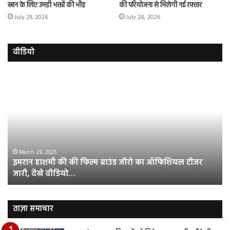
स्नान के लिए उमड़ी भक्तों की भीड़
की परियोजना से मिलेगी नई रफ्तार
July 29, 2026
July 28, 2026
वीडियो
इमरान
रज
हाशमी
दल
की
औ
की
आस
फिल्म
रि
ग्राउंड
की
जीरो
भिड़
का
सब
March 28, 2025
इमरान हाशमी की की फिल्म ग्राउंड जीरो का ऑफिशियल टीजर
ऑफिशियल
साम
जारी, देंखे वीडियो…
टीजर
हुई
जारी,
बह
देंखे
पर
वीडियो…
रुब
ताज़ा समाचार
दि
का