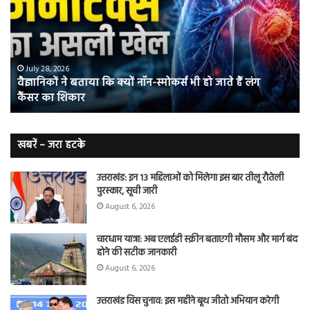
कि
में
क्यों
तंब
नॉन-
छोड
स्मोकर्स
की
भी
संभ
July 28, 2026
वैज्ञानिकों ने बताया कि क्यों नॉन-स्मोकर्स भी हो जाते हैं लंग
हो
5
कैंसर का शिकार
जाते
त
हैं
बढ़
लंग
कैंसर का
खबरें – जरा हटके
शिकार
उत्तराखंड: इन 13 महिलाओं को मिलेगा इस बार तीलू रौतेली
पुरस्कार, सूची जारी
August 6, 2026
चारधाम यात्रा: अब एलईडी स्क्रीन बताएगी मौसम और मार्ग बंद
होने की सटीक जानकारी
August 6, 2026
उत्तराखंड विस चुनाव: इस महीने बूथ जीतो अभियान करेगी