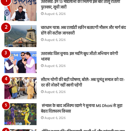
उत्तराखंड: इन 13 महिलाओं को मिलेगा इस बार तीलू रौतेली
आय
पुरस्कार, सूची जारी
रि
August 6, 2026
चारधाम यात्रा: अब एलईडी स्क्रीन बताएगी मौसम और मार्ग बंद
होने की सटीक जानकारी
August 6, 2026
उत्तराखंड विस चुनाव: इस महीने बूथ जीतो अभियान करेगी
भाजपा
August 6, 2026
सीएम योगी की बड़ी घोषणा, बोले- अब घुमंतू समाज को दर-
दर की ठोकरें नहीं खानी पड़ेंगी
August 6, 2026
संन्यास के बाद अजिंक्‍य रहाणे ने सुनाया MS Dhoni से जुड़ा
बेहद दिलचस्प किस्सा
August 6, 2026