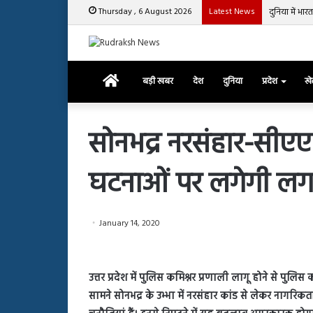
Thursday , 6 August 2026
Latest News
चुटकी भर ‘ह
Home
बड़ी खबर
देश
दुनिया
प्रदेश
ख
सोनभद्र नरसंहार-सीएए क
घटनाओं पर लगेगी लग
रजत
दलाल
और
आसिम
January 14, 2020
रियाज
की
March 29, 2025
भिड़ंत,
रजत दलाल और आसिम रिया
28, 2025
सबके
उत्तर प्रदेश में पुलिस कमिश्नर प्रणाली लागू होने से पु
हाशमी की की फिल्म ग्राउंड जीरो का
सबके सामने हुई बहस पर 
सामने
सामने सोनभद्र के उभ्भा में नरसंहार कांड से लेकर नागरिक
यल टीजर जारी, देंखे वीडियो…
आया रिएक्शन
हुई