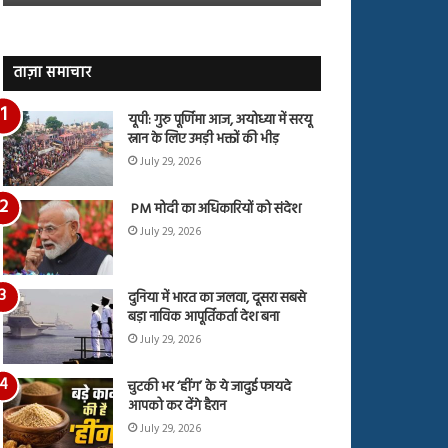
जारी,
बहस
देंखे
पर
वीडियो…
रुबीना
दिलैक
ताज़ा समाचार
का
आया
यूपी: गुरु पूर्णिमा आज, अयोध्या में सरयू
रिएक्शन
स्नान के लिए उमड़ी भक्तों की भीड़
July 29, 2026
PM मोदी का अधिकारियों को संदेश
July 29, 2026
दुनिया में भारत का जलवा, दूसरा सबसे
बड़ा नाविक आपूर्तिकर्ता देश बना
July 29, 2026
चुटकी भर ‘हींग’ के ये जादुई फायदे
आपको कर देंगे हैरान
July 29, 2026