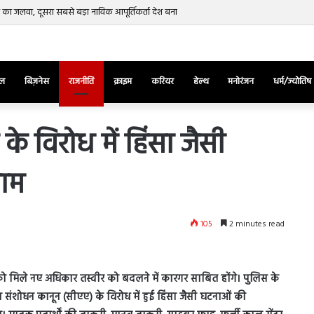
ींग’ के ये जादुई फायदे आपको कर देंगे हैरान
ेल
बिज़नेस
राजनीति
क्राइम
करियर
हेल्थ
मनोरंजन
धर्म/ज्योतिष
े विरोध में हिंसा जैसी
ाम
तुर्किए
में
राष्ट्रपति
एर्दोगान
105
2 minutes read
के
खिलाफ
March 28, 2025
सड़क
ज की भिड़ंत,
तुर्किए में राष्ट्रपति एर्दोगान के खिलाफ सड़क
पर
लिस को मिले नए अधिकार तस्वीर को बदलने में कारगर साबित होंगे। पुलिस के
रुबीना दिलैक का
पर उतरा पिकाचू, भागते हुए आया नजर, देंखे
उतरा
ता संशोधन कानून (सीएए) के विरोध में हुई हिंसा जैसी घटनाओं की
वीडियो…
पिकाचू,