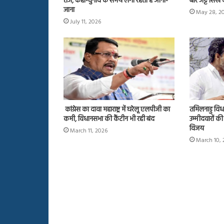
तंज, कहा-चुनाव के समय लगा रहता है आना-
बार जट्ट सिख 
जाना
May 28, 2
July 11, 2026
कांग्रेस का दावा महाराष्ट्र में घरेलू एलपीजी का
तमिलनाडु विध
कमी, विधानसभा की कैंटीन भी रही बंद
उम्मीदवारों की
विजय
March 11, 2026
March 10, 