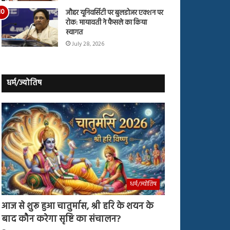
जौहर यूनिवर्सिटी पर बुलडोजर एक्शन पर
रोक: मायावती ने फैसले का किया
स्वागत
July 28, 2026
धर्म/ज्योतिष
धर्म/ज्योतिष
आज से शुरू हुआ चातुर्मास, श्री हरि के शयन के
बाद कौन करेगा सृष्टि का संचालन?