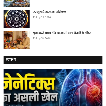
22 जुलाई 2026 का राशिफल
July 22, 2026
पूजा करते समय नींद या उबासी आना देता है ये संकेत
July 18, 2026
स्वास्थ्य
वैज्ञानिकों
यो
ने
कर
बताया
वाल
कि
में
क्यों
तंब
नॉन-
छोड
स्मोकर्स
की
भी
संभ
July 28, 2026