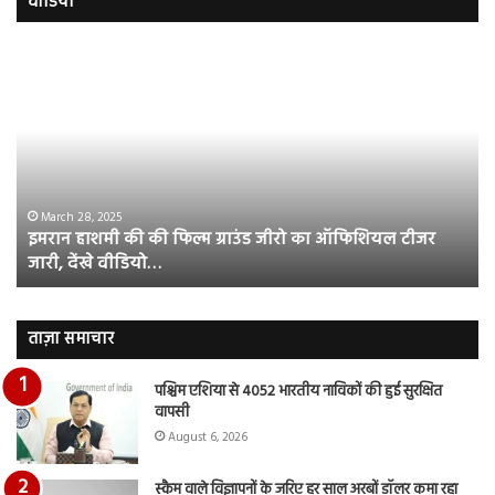
वीडियो
इमरान
रज
हाशमी
दल
की
औ
की
आस
फिल्म
रि
ग्राउंड
की
जीरो
भिड़
का
सब
March 28, 2025
इमरान हाशमी की की फिल्म ग्राउंड जीरो का ऑफिशियल टीजर
ऑफिशियल
साम
जारी, देंखे वीडियो…
टीजर
हुई
जारी,
बह
देंखे
पर
वीडियो…
रुब
ताज़ा समाचार
दि
का
पश्चिम एशिया से 4052 भारतीय नाविकों की हुई सुरक्षित
आय
वापसी
रि
August 6, 2026
स्कैम वाले विज्ञापनों के जरिए हर साल अरबों डॉलर कमा रहा