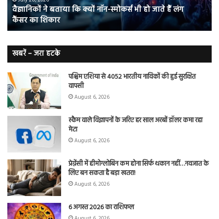
वैज्ञानिकों ने बताया कि क्यों नॉन-स्मोकर्स भी हो जाते हैं लंग
हो
5
कैंसर का शिकार
जाते
त
हैं
बढ़
लंग
कैंसर का
खबरें – जरा हटके
शिकार
पश्चिम एशिया से 4052 भारतीय नाविकों की हुई सुरक्षित
वापसी
August 6, 2026
स्कैम वाले विज्ञापनों के जरिए हर साल अरबों डॉलर कमा रहा
मेटा
August 6, 2026
प्रेग्नेंसी में हीमोग्लोबिन कम होना सिर्फ थकान नहीं…नवजात के
लिए बन सकता है बड़ा खतरा!
August 6, 2026
6 अगस्त 2026 का राशिफल
August 6, 2026