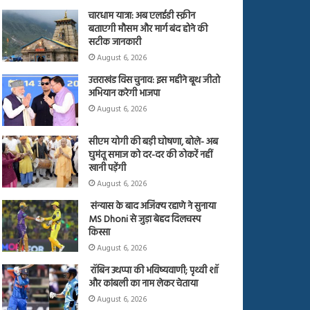
चारधाम यात्रा: अब एलईडी स्क्रीन
बताएगी मौसम और मार्ग बंद होने की
सटीक जानकारी
August 6, 2026
उत्तराखंड विस चुनाव: इस महीने बूथ जीतो
अभियान करेगी भाजपा
August 6, 2026
सीएम योगी की बड़ी घोषणा, बोले- अब
घुमंतू समाज को दर-दर की ठोकरें नहीं
खानी पड़ेंगी
August 6, 2026
संन्यास के बाद अजिंक्‍य रहाणे ने सुनाया
MS Dhoni से जुड़ा बेहद दिलचस्प
किस्सा
August 6, 2026
रॉबिन उथप्पा की भविष्यवाणी; पृथ्वी शॉ
और कांबली का नाम लेकर चेताया
August 6, 2026