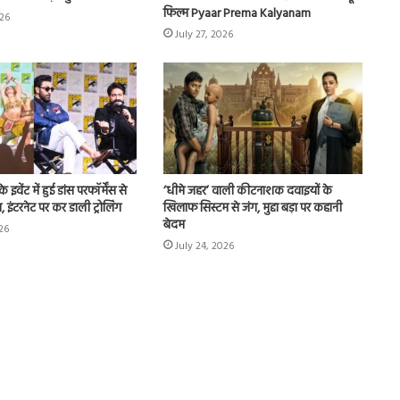
फिल्म Pyaar Prema Kalyanam
026
July 27, 2026
चुटकी
भर
‘हींग’
के
ये
जादुई
फायदे
 कम होना सिर्फ थकान
July 29, 2026
आपको
ेंट में हुई डांस परफॉर्मेंस से
‘धीमे जहर’ वाली कीटनाशक दवाइयों के
कता है बड़ा
चुटकी भर ‘हींग’ के ये जादुई फायदे आपको
कर
 इंटरनेट पर कर डाली ट्रोलिंग
खिलाफ सिस्टम से जंग, मुद्दा बड़ा पर कहानी
कर देंगे हैरान
देंगे
बेदम
026
हैरान
July 24, 2026