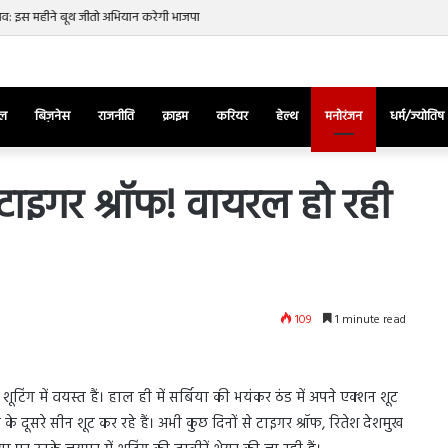
नाव: इस महीने बूथ जीतो अभियान करेगी भाजपा
ेल
बिज़नेस
राजनीति
क्राइम
करियर
हेल्थ
मनोरंजन
धर्म/ज्योतिष
 टाइगर श्रॉफ! वायरल हो रही
तुर्किए
में
राष्ट्रपति
एर्दोगान
109
1 minute read
के
खिलाफ
March 28, 2025
सड़क
ज की भिड़ंत,
तुर्किए में राष्ट्रपति एर्दोगान के खिलाफ सड़क
पर
िंग में वयस्त हैं। हाल ही में सर्बिया की भयंकर ठंड में अपने एक्शन शूट
रुबीना दिलैक का
पर उतरा पिकाचू, भागते हुए आया नजर, देंखे
उतरा
के दूसरे सीन शूट कर रहे हैं। अभी कुछ दिनों से टाइगर श्रॉफ, रितेश देशमुख
वीडियो…
पिकाचू,