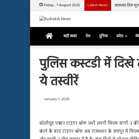
Friday , 7 August 2026
Latest News
उत्तराखंड विस चु
Home
बड़ी खबर
देश
दुनिया
प्रदेश
ख
पुलिस कस्टडी में दिखे
ये तस्वीरें
रजत
दलाल
और
आसिम
January 7, 2020
रियाज
की
March 29, 2025
भिड़ंत,
रजत दलाल और आसिम रिया
28, 2025
सबके
बॉलीवुड एक्टर टाइगर श्रॉफ अभी अपनी फिल्म बागी-3 की शूट
हाशमी की की फिल्म ग्राउंड जीरो का
सबके सामने हुई बहस पर 
सामने
करने के बाद टाइगर श्रॉफ अब राजस्थान के जयपुर में फिल्म 
यल टीजर जारी, देंखे वीडियो…
आया रिएक्शन
हुई