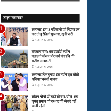
जारी,
बहस
देंखे
पर
वीडियो…
रुबीना
दिलैक
ताज़ा समाचार
का
आया
उत्तराखंड: इन 13 महिलाओं को मिलेगा इस
रिएक्शन
बार तीलू रौतेली पुरस्कार, सूची जारी
August 6, 2026
चारधाम यात्रा: अब एलईडी स्क्रीन
बताएगी मौसम और मार्ग बंद होने की
सटीक जानकारी
August 6, 2026
उत्तराखंड विस चुनाव: इस महीने बूथ जीतो
अभियान करेगी भाजपा
August 6, 2026
सीएम योगी की बड़ी घोषणा, बोले- अब
घुमंतू समाज को दर-दर की ठोकरें नहीं
खानी पड़ेंगी