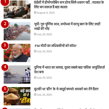
का
प्रेग्नेंसी में हीमोग्लोबिन कम होना सिर्फ थकान नहीं…नवजात के
आय
लिए बन सकता है बड़ा खतरा!
रि
August 6, 2026
यूपी: गुरु पूर्णिमा आज, अयोध्या में सरयू स्नान के लिए उमड़ी
भक्तों की भीड़
July 29, 2026
PM मोदी का अधिकारियों को संदेश
July 29, 2026
दुनिया में भारत का जलवा, दूसरा सबसे बड़ा नाविक आपूर्तिकर्ता
देश बना
July 29, 2026
चुटकी भर ‘हींग’ के ये जादुई फायदे आपको कर देंगे हैरान
July 29, 2026