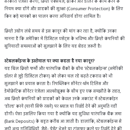
सरकारी एजेंसी करेगी, क्रिप्टो एक्सचेंज, ब्रोकर और डीलर के काम करने के
नियम क्या होंगे और ग्राहकों की सुरक्षा (Consumer Protection) के लिए
किन कड़े मानकों का पालन करना अनिवार्य होगा शामिल हैं।
क्रिप्टो उद्योग लंबे समय से इस कानून की मांग कर रहा है, क्योंकि उनका
मानना है कि अमेरिका में डिजिटल एसेट्स के भविष्य और क्रिप्टो कंपनियों की
बुनियादी समस्याओं को सुलझाने के लिए यह बेहद जरूरी है।
स्टेबलकॉइन्स के इस्तेमाल पर क्या कहता है नया कानून?
यह बिल क्रिप्टो फर्मों और पारंपरिक बैंकों के बीच ‘स्टेबलकॉइन्स’ (अमेरिकी
डॉलर से जुड़े डिजिटल टोकन) को लेकर चल रहे बढ़ते टकराव को भी
सुलझाने का प्रयास करता है। रिपब्लिकन सीनेटर थॉम टिलिस और
डेमोक्रेटिक सीनेटर एंजेला आल्सोब्रूक्स के बीच हुए एक समझौते के तहत,
अब क्रिप्टो कंपनियों को ग्राहकों को केवल उनके अकाउंट में स्टेबलकॉइन
‘होल्ड’ करने (यानी सिर्फ रखने) पर ब्याज या रिवॉर्ड देने की अनुमति नहीं
होगी। ऐसा इसलिए किया गया है क्योंकि यह सुविधा पारंपरिक बैंक जमा
(Bank Deposits) के बहुत करीब आ जाती है। हालांकि, स्टेबलकॉइन्स से
जुड़ी अन्य गतिविधियों, जैसे- पेमेंट भेजने या ट्रांसफर करने पर रिवॉर्ड देने की