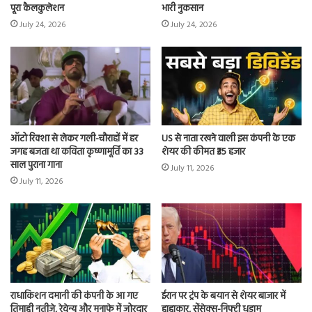
पूरा कैलकुलेशन
भारी नुकसान
July 24, 2026
July 24, 2026
ऑटो रिक्शा से लेकर गली-चौराहों में हर
US से नाता रखने वाली इस कंपनी के एक
जगह बजता था कविता कृष्णामूर्ति का 33
शेयर की कीमत ₹35 हजार
साल पुराना गाना
July 11, 2026
July 11, 2026
राधाकिशन दमानी की कंपनी के आ गए
ईरान पर ट्रंप के बयान से शेयर बाजार में
तिमाही नतीजे, रेवेन्यू और मूनाफे में जोरदार
हाहाकार, सेंसेक्स-निफ्टी धड़ाम