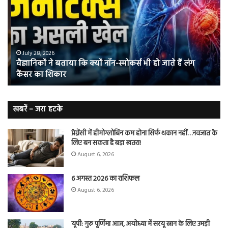
कि
में
क्यों
तंब
नॉन-
छोड
स्मोकर्स
की
भी
संभ
July 28, 2026
वैज्ञानिकों ने बताया कि क्यों नॉन-स्मोकर्स भी हो जाते हैं लंग
हो
5
कैंसर का शिकार
जाते
त
हैं
बढ़
लंग
कैंसर का
खबरें – जरा हटके
शिकार
प्रेग्नेंसी में हीमोग्लोबिन कम होना सिर्फ थकान नहीं…नवजात के
लिए बन सकता है बड़ा खतरा!
August 6, 2026
6 अगस्त 2026 का राशिफल
August 6, 2026
यूपी: गुरु पूर्णिमा आज, अयोध्या में सरयू स्नान के लिए उमड़ी