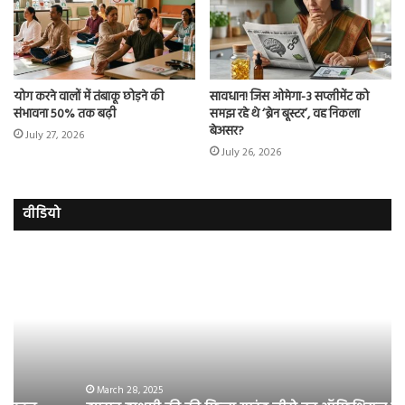
योग करने वालों में तंबाकू छोड़ने की
सावधान! जिस ओमेगा-3 सप्लीमेंट को
संभावना 50% तक बढ़ी
समझ रहे थे ‘ब्रेन बूस्टर’, वह निकला
बेअसर?
July 27, 2026
July 26, 2026
वीडियो
इमरान
रज
हाशमी
दल
की
औ
की
आस
फिल्म
रि
ग्राउंड
की
जीरो
भिड़
का
सब
March 28, 2025