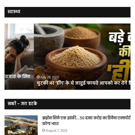
स्वास्थ्य
चुटकी
वैज्
भर
ने
‘हींग’
बत
के
कि
ये
क्यो
जादुई
नॉ
फायदे
स्म
आपको
भी
ए
कर
हो
July 29, 2026
चुटकी भर ‘हींग’ के ये जादुई फायदे आपको कर देंगे हैरान
देंगे
जात
हैरान
हैं
लं
कैं
खबरें – जरा हटके
शि
ब्रह्मोस सिर्फ एक झांकी… 50 हजार करोड़ का डिफेंस एक्सपोर्ट
करेगा भारत
August 7, 2026