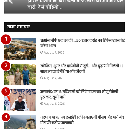
इमरान हाशमी की की फिल्म ग्राउंड जीरो का ऑफिशियल टीजर
ऑफिशियल
साम
जारी, देंखे वीडियो…
टीजर
हुई
जारी,
बह
देंखे
पर
वीडियो…
रुब
ताज़ा समाचार
दि
का
ब्रह्मोस सिर्फ एक झांकी… 50 हजार करोड़ का डिफेंस एक्सपोर्ट
आय
करेगा भारत
रि
August 7, 2026
स्मोकिंग, शुगर और हाई बीपी से दूरी… और बुढ़ापे में मिलेगी 13
साल ज्यादा डिमेंशिया-फ्री जिंदगी
August 7, 2026
उत्तराखंड: इन 13 महिलाओं को मिलेगा इस बार तीलू रौतेली
पुरस्कार, सूची जारी
August 6, 2026
चारधाम यात्रा: अब एलईडी स्क्रीन बताएगी मौसम और मार्ग बंद
होने की सटीक जानकारी