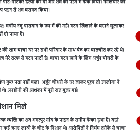
ठी से पीट-पीटकर हत्या कर दी और शव को पइन में फेंक दिया। मंगलवार की
भागते
हुए
समीप पइन से शव बरामद किया।
आया
नजर,
45 वर्षीय नंदू पासवान के रूप में की गई। मटन खिलाने के बहाने बुलाकर
देंखे
ं हो पाया है।
वीडियो…
र की शाम चाचा घर पर सभी परिवार के साथ बैठ कर बातचीत कर रहे थे।
ेरे तरफ से मटन पार्टी है। चाचा मटन खाने के लिए अर्जुन चौधरी के
न कुछ पता नहीं चला। अर्जुन चौधरी के घर जाकर पूछा तो उनलोगा ने
े। अनहोनी की आशंका में पूरी रात गुजर गई।
िशान मिले
 व्यक्ति का शव अमरपुर गांव के पाइन के समीप फेंका हुआ है। वहां
र कई जगह लाठी के चोट के निशान थे। आरोपितों ने निर्मम तरीके से चाचा