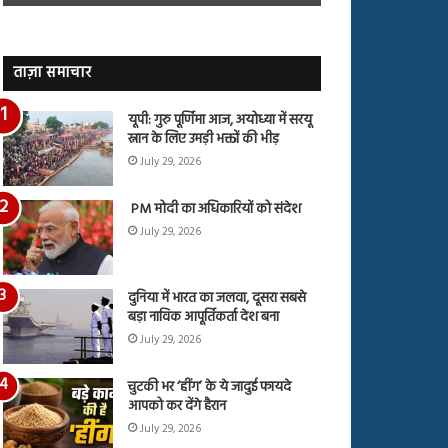
जारी,
बहस
देंखे
पर
वीडियो…
रुबीना
दिलैक
ताज़ा समाचार
का
आया
यूपी: गुरु पूर्णिमा आज, अयोध्या में सरयू
रिएक्शन
स्नान के लिए उमड़ी भक्तों की भीड़
July 29, 2026
PM मोदी का अधिकारियों को संदेश
July 29, 2026
दुनिया में भारत का जलवा, दूसरा सबसे
बड़ा नाविक आपूर्तिकर्ता देश बना
July 29, 2026
चुटकी भर ‘हींग’ के ये जादुई फायदे
आपको कर देंगे हैरान
July 29, 2026