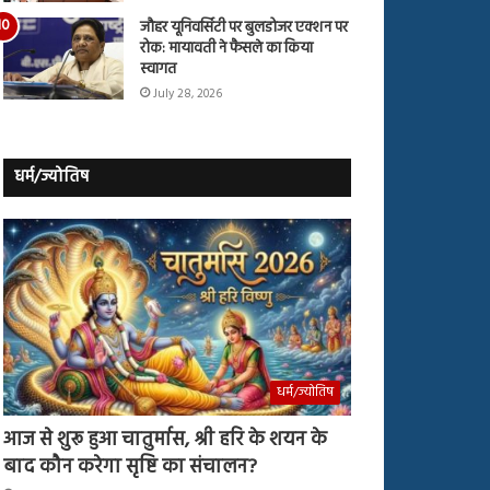
जौहर यूनिवर्सिटी पर बुलडोजर एक्शन पर
रोक: मायावती ने फैसले का किया
स्वागत
July 28, 2026
धर्म/ज्योतिष
धर्म/ज्योतिष
आज से शुरू हुआ चातुर्मास, श्री हरि के शयन के
बाद कौन करेगा सृष्टि का संचालन?