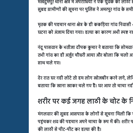
मखदुमपुर थाना क्षेत्र में अपराधियों ने एक युवक की ला
बहस
पर
सुबह ग्रामीणों की सूचना पर पुलिस ने अमरपुर गांव के 
रुबीना
दिलैक
मृतक की पहचान थाना क्षेत्र के ही ककड़िया गांव निवासी 
का
घटना को अंजाम दिया गया। हत्या का कारण अभी स्पष्ट नही
आया
रिएक्शन
नंदू पासवान के भतीजा दीपक कुमार ने बताया कि सोमवा
तभी गांव का ही अर्जुन चौधरी आया और बोला कि चलो आज म
साथ चले गए।
देर रात घर नही लोटे तो हम लोग खोजबीन करने लगे, लेकि
बताया कि खाना खाकर चले गए हैं। घर आए तो चाचा नहीं थ
शरीर पर कई जगह लाठी के चोट के न
मंगलवार की सुबह आसपास के लोगों से सूचना मिली कि एक
पहुंचकर शव की पहचान अपने चाचा के रूप में की। शरीर प
की लाठी से पीट-पीट कर हत्या की है।