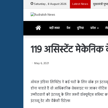
Saturday , 8 August 2026
Latest News
मुख्यमंत्री प
Home
बड़ी खबर
देश
दुनिया
प्रदेश
ख
119 असिस्टेंट मेकेनिक क
रजत
May 6, 2021
दलाल
और
आसिम
रियाज
ऑयल इंडिया लिमिटेड ने कई पदों के लिए वॉक इन इंटरव्यू क
की
March 29, 2025
होना चाहते हैं वो आधिकारिक वेबसाइट पर जाकर नोटिस पढ़ 
भिड़ंत,
रजत दलाल और आसिम रिया
28, 2025
सबके
उम्मीदवारों को इंटरव्यू के लिए जरूरी डॉक्यूमेंट्स सब्मिट कर
हाशमी की की फिल्म ग्राउंड जीरो का
सबके सामने हुई बहस पर 
सामने
इंटरव्यू डेट और वैकेंसी डिटेल्स
यल टीजर जारी, देंखे वीडियो…
आया रिएक्शन
हुई