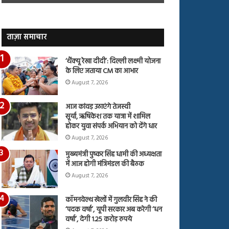
जारी,
बहस
देंखे
पर
वीडियो…
रुबीना
दिलैक
ताज़ा समाचार
का
आया
‘थैंक्यू रेखा दीदी’: दिल्ली लक्ष्मी योजना
रिएक्शन
के लिए जताया CM का आभार
August 7, 2026
आज कांवड़ उठाएंगे तेजस्वी
सूर्या, ऋषिकेश तक यात्रा में शामिल
होकर युवा संपर्क अभियान को देंगे धार
August 7, 2026
मुख्यमंत्री पुष्कर सिंह धामी की अध्यक्षता
में आज होगी मंत्रिमंडल की बैठक
August 7, 2026
कॉमनवेल्थ खेलों में गुलवीर सिंह ने की
‘पदक वर्षा’, यूपी सरकार अब करेगी ‘धन
वर्षा’, देगी 1.25 करोड़ रुपये