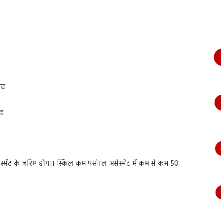
भागते
हुए
आया
नजर,
देंखे
वीडियो…
पद
पद
्मेंट के जरिए होगा। स्किल कम पर्सनल असेस्मेंट में कम से कम 50