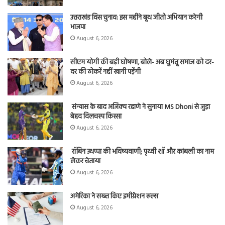
उत्तराखंड विस चुनाव: इस महीने बूथ जीतो अभियान करेगी
भाजपा
August 6, 2026
सीएम योगी की बड़ी घोषणा, बोले- अब घुमंतू समाज को दर-
दर की ठोकरें नहीं खानी पड़ेंगी
August 6, 2026
संन्यास के बाद अजिंक्‍य रहाणे ने सुनाया MS Dhoni से जुड़ा
बेहद दिलचस्प किस्सा
August 6, 2026
रॉबिन उथप्पा की भविष्यवाणी; पृथ्वी शॉ और कांबली का नाम
लेकर चेताया
August 6, 2026
अमेरिका ने सख्त किए इमीग्रेशन रूल्स
August 6, 2026