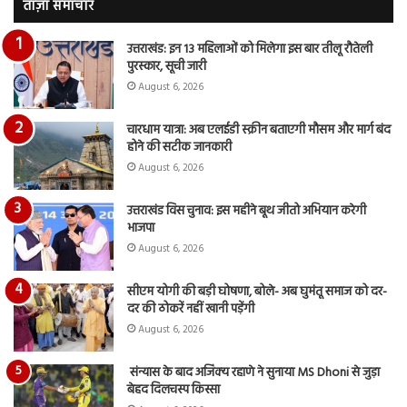
वीडियो…
रुब
ताज़ा समाचार
दि
का
उत्तराखंड: इन 13 महिलाओं को मिलेगा इस बार तीलू रौतेली
आय
पुरस्कार, सूची जारी
रि
August 6, 2026
चारधाम यात्रा: अब एलईडी स्क्रीन बताएगी मौसम और मार्ग बंद
होने की सटीक जानकारी
August 6, 2026
उत्तराखंड विस चुनाव: इस महीने बूथ जीतो अभियान करेगी
भाजपा
August 6, 2026
सीएम योगी की बड़ी घोषणा, बोले- अब घुमंतू समाज को दर-
दर की ठोकरें नहीं खानी पड़ेंगी
August 6, 2026
संन्यास के बाद अजिंक्‍य रहाणे ने सुनाया MS Dhoni से जुड़ा
बेहद दिलचस्प किस्सा