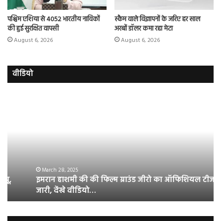
पश्चिम एशिया से 4052 भारतीय नाविकों
स्कैम वाले विज्ञापनों के जरिए हर साल
की हुई सुरक्षित वापसी
अरबों डॉलर कमा रहा मेटा
August 6, 2026
August 6, 2026
वीडियो
इमरान
रज
हाशमी
दल
की
औ
की
आस
फिल्म
रि
ग्राउंड
की
जीरो
भिड़
का
सब
March 28, 2025
इमरान हाशमी की की फिल्म ग्राउंड जीरो का ऑफिशियल टीजर
ऑफिशियल
साम
जारी, देंखे वीडियो…
टीजर
हुई
जारी,
बह
देंखे
पर