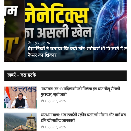
वैज्ञानिकों
यो
ने
कर
बताया
वाल
कि
में
क्यों
तंब
नॉन-
छोड
स्मोकर्स
की
भी
संभ
July 28, 2026
वैज्ञानिकों ने बताया कि क्यों नॉन-स्मोकर्स भी हो जाते हैं लंग
हो
5
कैंसर का शिकार
जाते
त
हैं
बढ़
लंग
कैंसर का
खबरें – जरा हटके
शिकार
उत्तराखंड: इन 13 महिलाओं को मिलेगा इस बार तीलू रौतेली
पुरस्कार, सूची जारी
August 6, 2026
चारधाम यात्रा: अब एलईडी स्क्रीन बताएगी मौसम और मार्ग बंद
होने की सटीक जानकारी
August 6, 2026