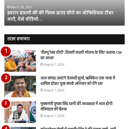
जीरो
भिड़
का
सब
March 28, 2025
इमरान हाशमी की की फिल्म ग्राउंड जीरो का ऑफिशियल टीजर
ऑफिशियल
साम
जारी, देंखे वीडियो…
टीजर
हुई
जारी,
बह
देंखे
पर
वीडियो…
रुब
ताज़ा समाचार
दि
का
‘थैंक्यू रेखा दीदी’: दिल्ली लक्ष्मी योजना के लिए जताया CM
आय
का आभार
रि
August 7, 2026
आज कांवड़ उठाएंगे तेजस्वी सूर्या, ऋषिकेश तक यात्रा में
शामिल होकर युवा संपर्क अभियान को देंगे धार
August 7, 2026
मुख्यमंत्री पुष्कर सिंह धामी की अध्यक्षता में आज होगी
मंत्रिमंडल की बैठक
August 7, 2026