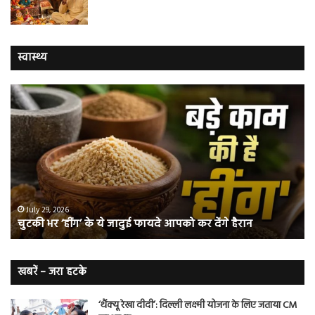
स्वास्थ्य
चुटकी
वैज्
भर
ने
‘हींग’
बत
के
कि
ये
क्यो
जादुई
नॉ
फायदे
स्म
आपको
भी
ए
कर
हो
July 29, 2026
चुटकी भर ‘हींग’ के ये जादुई फायदे आपको कर देंगे हैरान
देंगे
जात
हैरान
हैं
लं
कैं
खबरें – जरा हटके
शि
‘थैंक्यू रेखा दीदी’: दिल्ली लक्ष्मी योजना के लिए जताया CM