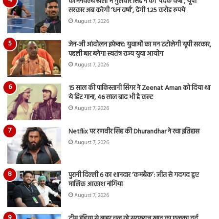
कॉमनवेल्थ खेलों में गुलवीर सिंह ने की ‘पदक वर्षा’, यूपी
सरकार अब करेगी ‘धन वर्षा’, देगी 1.25 करोड़ रुपये
August 7, 2026
जेन-जी आंदोलन इफेक्ट: युवाओं का मन टटोलेगी यूपी सरकार,
पहली बार बनेगा स्वतंत्र राज्य युवा आयोग
August 7, 2026
15 साल की पाकिस्तानी सिंगर ने Zeenat Aman को दिया था
ये हिट गाना, 46 साल बाद भी है कल्ट
August 7, 2026
Netflix पर रणवीर सिंह की Dhurandhar ने रचा इतिहास
August 7, 2026
पुरानी दिल्ली 6 का शानदार ‘कमबैक’: जीत से गदगद हुए
मालिक आकाश नांगिया
August 7, 2026
टीम इंडिया से बाहर चल रहे सरफराज खान का छलका दर्द,