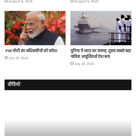
August 6, 2026
August 6, 2026
PM मोदी का अधिकारियों को संदेश
दुनिया में भारत का जलवा, दूसरा सबसे बड़ा
नाविक आपूर्तिकर्ता देश बना
July 29, 2026
July 29, 2026
वीडियो
इमरान
रज
हाशमी
दल
की
औ
की
आस
फिल्म
रि
ग्राउंड
की