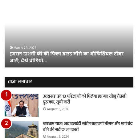
इमरान
रज
हाशमी
दल
की
औ
की
आस
फिल्म
रि
ग्राउंड
की
जीरो
भिड़
का
सब
March 28, 2025
इमरान हाशमी की की फिल्म ग्राउंड जीरो का ऑफिशियल टीजर
ऑफिशियल
साम
जारी, देंखे वीडियो…
टीजर
हुई
जारी,
बह
देंखे
पर
वीडियो…
रुब
ताज़ा समाचार
दि
का
उत्तराखंड: इन 13 महिलाओं को मिलेगा इस बार तीलू रौतेली
आय
पुरस्कार, सूची जारी
रि
August 6, 2026
चारधाम यात्रा: अब एलईडी स्क्रीन बताएगी मौसम और मार्ग बंद
होने की सटीक जानकारी
August 6, 2026