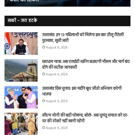
कैंसर का शिकार
जाते
त
हैं
बढ़
लंग
कैंसर का
खबरें – जरा हटके
शिकार
उत्तराखंड: इन 13 महिलाओं को मिलेगा इस बार तीलू रौतेली
पुरस्कार, सूची जारी
August 6, 2026
चारधाम यात्रा: अब एलईडी स्क्रीन बताएगी मौसम और मार्ग बंद
होने की सटीक जानकारी
August 6, 2026
उत्तराखंड विस चुनाव: इस महीने बूथ जीतो अभियान करेगी
भाजपा
August 6, 2026
सीएम योगी की बड़ी घोषणा, बोले- अब घुमंतू समाज को दर-
दर की ठोकरें नहीं खानी पड़ेंगी
August 6, 2026