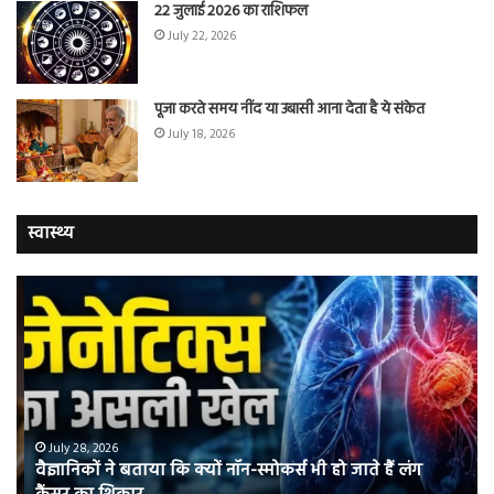
22 जुलाई 2026 का राशिफल
July 22, 2026
पूजा करते समय नींद या उबासी आना देता है ये संकेत
July 18, 2026
स्वास्थ्य
वैज्ञानिकों
यो
ने
कर
बताया
वाल
कि
में
क्यों
तंब
नॉन-
छोड
स्मोकर्स
की
भी
संभ
July 28, 2026
वैज्ञानिकों ने बताया कि क्यों नॉन-स्मोकर्स भी हो जाते हैं लंग
हो
5