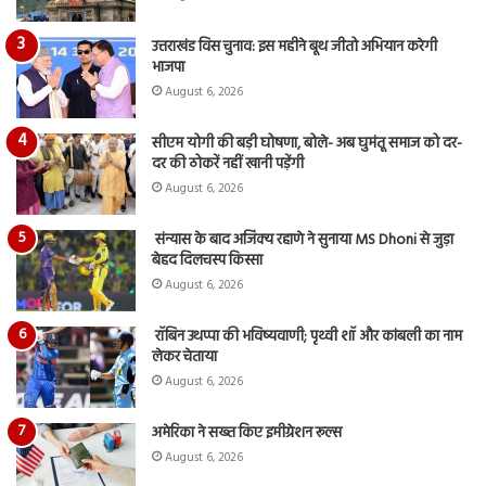
उत्तराखंड विस चुनाव: इस महीने बूथ जीतो अभियान करेगी
भाजपा
August 6, 2026
सीएम योगी की बड़ी घोषणा, बोले- अब घुमंतू समाज को दर-
दर की ठोकरें नहीं खानी पड़ेंगी
August 6, 2026
संन्यास के बाद अजिंक्‍य रहाणे ने सुनाया MS Dhoni से जुड़ा
बेहद दिलचस्प किस्सा
August 6, 2026
रॉबिन उथप्पा की भविष्यवाणी; पृथ्वी शॉ और कांबली का नाम
लेकर चेताया
August 6, 2026
अमेरिका ने सख्त किए इमीग्रेशन रूल्स
August 6, 2026