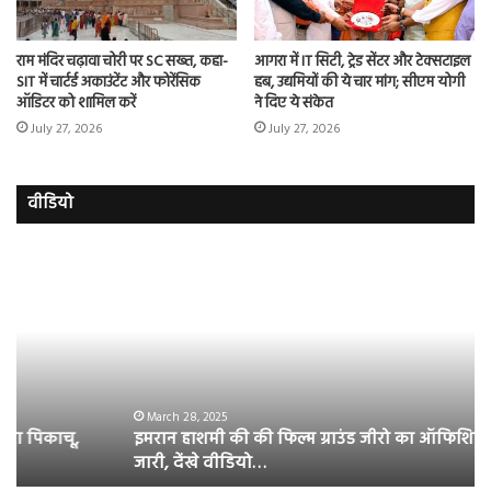
राम मंदिर चढ़ावा चोरी पर SC सख्त, कहा-
आगरा में IT सिटी, ट्रेड सेंटर और टेक्सटाइल
SIT में चार्टर्ड अकाउंटेंट और फोरेंसिक
हब, उद्यमियों की ये चार मांग; सीएम योगी
ऑडिटर को शामिल करें
ने दिए ये संकेत
July 27, 2026
July 27, 2026
वीडियो
इमरान
रज
हाशमी
दल
की
औ
की
आस
फिल्म
रि
ग्राउंड
की
जीरो
भिड़
का
सब
March 28, 2025
इमरान हाशमी की की फिल्म ग्राउंड जीरो का ऑफिशियल टीजर
ऑफिशियल
साम
जारी, देंखे वीडियो…
टीजर
हुई
जारी,
बह