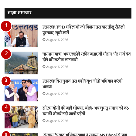
देंखे
पर
वीडियो…
रुब
ताज़ा समाचार
दि
का
उत्तराखंड: इन 13 महिलाओं को मिलेगा इस बार तीलू रौतेली
आय
पुरस्कार, सूची जारी
रि
August 6, 2026
चारधाम यात्रा: अब एलईडी स्क्रीन बताएगी मौसम और मार्ग बंद
होने की सटीक जानकारी
August 6, 2026
उत्तराखंड विस चुनाव: इस महीने बूथ जीतो अभियान करेगी
भाजपा
August 6, 2026
सीएम योगी की बड़ी घोषणा, बोले- अब घुमंतू समाज को दर-
दर की ठोकरें नहीं खानी पड़ेंगी
August 6, 2026
संन्यास के बाद अजिंक्‍य रहाणे ने सुनाया MS Dhoni से जुड़ा