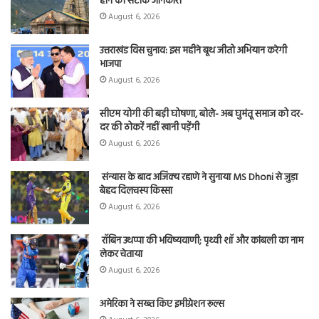
होने की सटीक जानकारी
August 6, 2026
उत्तराखंड विस चुनाव: इस महीने बूथ जीतो अभियान करेगी
भाजपा
August 6, 2026
सीएम योगी की बड़ी घोषणा, बोले- अब घुमंतू समाज को दर-
दर की ठोकरें नहीं खानी पड़ेंगी
August 6, 2026
संन्यास के बाद अजिंक्‍य रहाणे ने सुनाया MS Dhoni से जुड़ा
बेहद दिलचस्प किस्सा
August 6, 2026
रॉबिन उथप्पा की भविष्यवाणी; पृथ्वी शॉ और कांबली का नाम
लेकर चेताया
August 6, 2026
अमेरिका ने सख्त किए इमीग्रेशन रूल्स