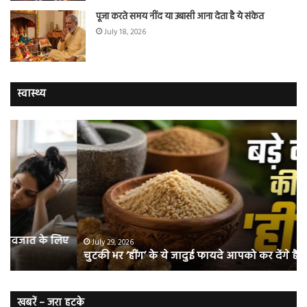
पूजा करते समय नींद या उबासी आना देता है ये संकेत
July 18, 2026
स्वास्थ्य
चुटकी
वैज्
भर
ने
‘हींग’
बत
के
कि
ये
क्यो
जादुई
नॉ
फायदे
स्म
आपको
भी
ए
कर
हो
July 29, 2026
चुटकी भर ‘हींग’ के ये जादुई फायदे आपको कर देंगे हैरान
देंगे
जात
हैरान
हैं
लं
कैं
खबरें – जरा हटके