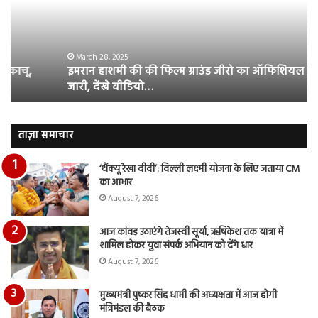
फिल्म
रि
ग्राउंड
की
जीरो
भिड़
का
सब
March 28, 2025
इमरान हाशमी की की फिल्म ग्राउंड जीरो का ऑफिशियल टीजर
ऑफिशियल
साम
जारी, देंखे वीडियो…
टीजर
हुई
जारी,
बह
देंखे
पर
वीडियो…
रुब
ताज़ा समाचार
दि
का
‘थैंक्यू रेखा दीदी’: दिल्ली लक्ष्मी योजना के लिए जताया CM
आय
का आभार
रि
August 7, 2026
आज कांवड़ उठाएंगे तेजस्वी सूर्या, ऋषिकेश तक यात्रा में
शामिल होकर युवा संपर्क अभियान को देंगे धार
August 7, 2026
मुख्यमंत्री पुष्कर सिंह धामी की अध्यक्षता में आज होगी
मंत्रिमंडल की बैठक