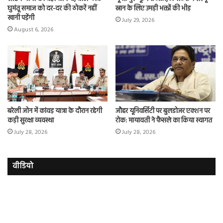
घुमंतू समाज को दर-दर की ठोकरें नहीं
स्नान के लिए उमड़ी भक्तों की भीड़
खानी पड़ेंगी
July 29, 2026
August 6, 2026
बरेली जोन में कांवड़ यात्रा के दौरान रहेगी
जौहर यूनिवर्सिटी पर बुलडोजर एक्शन पर
कड़ी सुरक्षा व्यवस्था
रोक: मायावती ने फैसले का किया स्वागत
July 28, 2026
July 28, 2026
वीडियो
इमरान
रज
हाशमी
दल
की
औ
की
आस