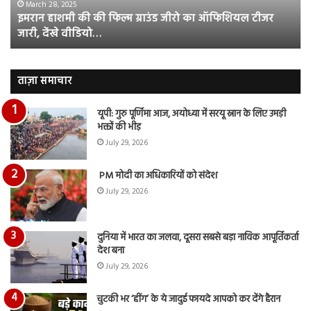
का
सब
March 28, 2025
इमरान हाशमी की की फिल्म ग्राउंड जीरो का ऑफिशियल टीजर
ऑफिशियल
साम
जारी, देंखे वीडियो…
टीजर
हुई
जारी,
बह
देंखे
पर
वीडियो…
रुब
ताज़ा समाचार
दि
का
यूपी: गुरु पूर्णिमा आज, अयोध्या में सरयू स्नान के लिए उमड़ी
आय
भक्तों की भीड़
रि
July 29, 2026
PM मोदी का अधिकारियों को संदेश
July 29, 2026
दुनिया में भारत का जलवा, दूसरा सबसे बड़ा नाविक आपूर्तिकर्ता
देश बना
July 29, 2026
चुटकी भर ‘हींग’ के ये जादुई फायदे आपको कर देंगे हैरान