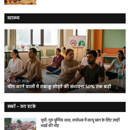
स्वास्थ्य
योग
सा
करने
जि
वालों
ओम
में
सप्
तंबाकू
को
छोड़ने
स
की
रहे
संभावना
थे
50%
‘ब्रे
July 27, 2026
योग करने वालों में तंबाकू छोड़ने की संभावना 50% तक बढ़ी
तक
बूस्
बढ़ी
वह
नि
बे
खबरें – जरा हटके
यूपी: गुरु पूर्णिमा आज, अयोध्या में सरयू स्नान के लिए उमड़ी
भक्तों की भीड़