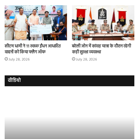
सीएम धामी ने 11 स्वच्छ ईंधन आधारित
बरेली जोन में कांवड़ यात्रा के दौरान रहेगी
वाहनों को किया फ्लैग ऑफ
कड़ी सुरक्षा व्यवस्था
July 28, 2026
July 28, 2026
वीडियो
इमरान
रज
हाशमी
दल
की
औ
की
आस
फिल्म
रि
ग्राउंड
की
जीरो
भिड़