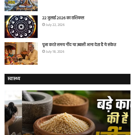
22 जुलाई 2026 का राशिफल
July 22, 2026
पूजा करते समय नींद या उबासी आना देता है ये संकेत
July 18, 2026
स्वास्थ्य
चुटकी
वैज्
भर
ने
‘हींग’
बत
के
कि
ये
क्यो
जादुई
नॉ
फायदे
स्म