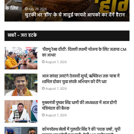
आपको
भी
ए
कर
हो
July 29, 2026
चुटकी भर ‘हींग’ के ये जादुई फायदे आपको कर देंगे हैरान
देंगे
जात
हैरान
हैं
लं
कैं
खबरें – जरा हटके
शि
‘थैंक्यू रेखा दीदी’: दिल्ली लक्ष्मी योजना के लिए जताया CM
का आभार
August 7, 2026
आज कांवड़ उठाएंगे तेजस्वी सूर्या, ऋषिकेश तक यात्रा में
शामिल होकर युवा संपर्क अभियान को देंगे धार
August 7, 2026
मुख्यमंत्री पुष्कर सिंह धामी की अध्यक्षता में आज होगी
मंत्रिमंडल की बैठक
August 7, 2026
कॉमनवेल्थ खेलों में गुलवीर सिंह ने की ‘पदक वर्षा’, यूपी