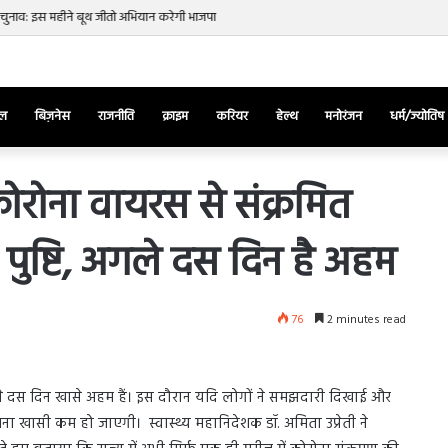
स चुनाव: इस महीने बूथ जीतो अभियान करेगी भाजपा
ेल
बिज़नेस
राजनीति
क्राइम
करियर
हेल्थ
मनोरंजन
धर्म/ज्योतिष
कोरोना वायरस से संक्रमित
पुष्टि, अगले दस दिन है अहम
तुर्किए
में
राष्ट्रपति
एर्दोगान
76
2 minutes read
के
खिलाफ
March 28, 2025
सड़क
ज की भिड़ंत,
तुर्किए में राष्ट्रपति एर्दोगान के खिलाफ सड़क
पर
अगले दस दिन खासे अहम हैं। इस दौरान यदि लोगों ने समझदारी दिखाई और
रुबीना दिलैक का
पर उतरा पिकाचू, भागते हुए आया नजर, देंखे
उतरा
वना खासी कम हो जाएगी। स्वास्थ्य महानिदेशक डॉ. अमिता उप्रेती ने
वीडियो…
पिकाचू,