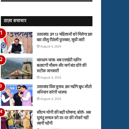
जारी,
बहस
देंखे
पर
वीडियो…
रुबीना
दिलैक
ताज़ा समाचार
का
आया
उत्तराखंड: इन 13 महिलाओं को मिलेगा इस
रिएक्शन
बार तीलू रौतेली पुरस्कार, सूची जारी
August 6, 2026
चारधाम यात्रा: अब एलईडी स्क्रीन
बताएगी मौसम और मार्ग बंद होने की
सटीक जानकारी
August 6, 2026
उत्तराखंड विस चुनाव: इस महीने बूथ जीतो
अभियान करेगी भाजपा
August 6, 2026
सीएम योगी की बड़ी घोषणा, बोले- अब
घुमंतू समाज को दर-दर की ठोकरें नहीं
खानी पड़ेंगी