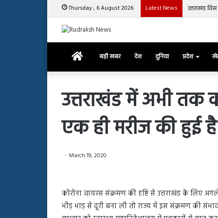
Thursday , 6 August 2026
Latest News
उत्तराखंड वि
Home
बड़ी खबर
देश
दुनिया
प्रदेश
ख
उत्तराखंड में अभी तक 
एक ही मरीज की हुई है 
रजत
दलाल
और
आसिम
March 19, 2020
रियाज
की
March 29, 2025
भिड़ंत,
रजत दलाल और आसिम रिया
28, 2025
सबके
कोरोना वायरस संक्रमण की दृष्टि से उत्तराखंड के लिए 
हाशमी की की फिल्म ग्राउंड जीरो का
सबके सामने हुई बहस पर 
सामने
भीड़ भाड़ से दूरी बना ली तो राज्य में इस संक्रमण की संभा
यल टीजर जारी, देंखे वीडियो…
आया रिएक्शन
हुई