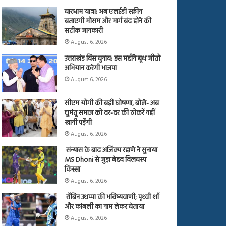
चारधाम यात्रा: अब एलईडी स्क्रीन
बताएगी मौसम और मार्ग बंद होने की
सटीक जानकारी
August 6, 2026
उत्तराखंड विस चुनाव: इस महीने बूथ जीतो
अभियान करेगी भाजपा
August 6, 2026
सीएम योगी की बड़ी घोषणा, बोले- अब
घुमंतू समाज को दर-दर की ठोकरें नहीं
खानी पड़ेंगी
August 6, 2026
संन्यास के बाद अजिंक्‍य रहाणे ने सुनाया
MS Dhoni से जुड़ा बेहद दिलचस्प
किस्सा
August 6, 2026
रॉबिन उथप्पा की भविष्यवाणी; पृथ्वी शॉ
और कांबली का नाम लेकर चेताया
August 6, 2026