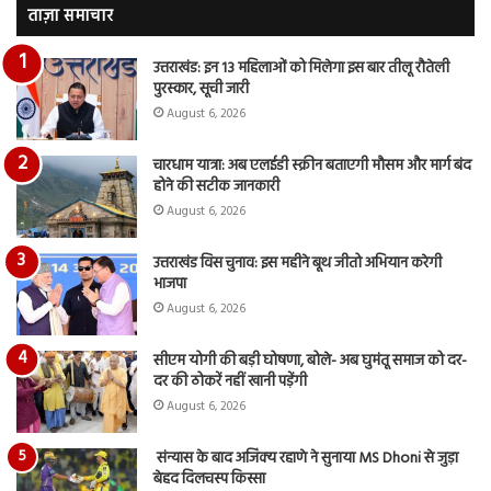
रुबीना
ताज़ा समाचार
दिलैक
का
उत्तराखंड: इन 13 महिलाओं को मिलेगा इस बार तीलू रौतेली
आया
पुरस्कार, सूची जारी
रिएक्शन
August 6, 2026
चारधाम यात्रा: अब एलईडी स्क्रीन बताएगी मौसम और मार्ग बंद
होने की सटीक जानकारी
August 6, 2026
उत्तराखंड विस चुनाव: इस महीने बूथ जीतो अभियान करेगी
भाजपा
August 6, 2026
सीएम योगी की बड़ी घोषणा, बोले- अब घुमंतू समाज को दर-
दर की ठोकरें नहीं खानी पड़ेंगी
August 6, 2026
संन्यास के बाद अजिंक्‍य रहाणे ने सुनाया MS Dhoni से जुड़ा
बेहद दिलचस्प किस्सा