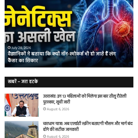
योग
करने
वालों
में
तंबाकू
छोड़ने
की
संभावना
स भी हो जाते हैं लंग
50%
July 27, 2026
योग करने वालों में तंबाकू छोड़ने की संभाव
तक
बढ़ी
खबरें – जरा हटके
उत्तराखंड: इन 13 महिलाओं को मिलेगा इस बार तीलू रौतेली
पुरस्कार, सूची जारी
August 6, 2026
चारधाम यात्रा: अब एलईडी स्क्रीन बताएगी मौसम और मार्ग बंद
होने की सटीक जानकारी
August 6, 2026