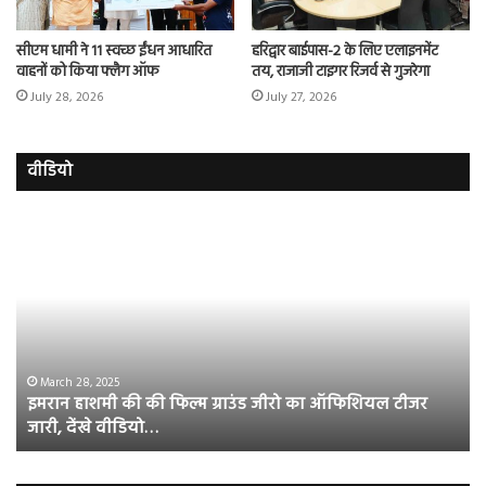
सीएम धामी ने 11 स्वच्छ ईंधन आधारित
हरिद्वार बाईपास-2 के लिए एलाइनमेंट
वाहनों को किया फ्लैग ऑफ
तय, राजाजी टाइगर रिजर्व से गुजरेगा
July 28, 2026
July 27, 2026
वीडियो
रजत
दलाल
और
आसिम
रियाज
की
भिड़ंत,
सबके
March 29, 2025
 का ऑफिशियल टीजर
रजत दलाल और आसिम रियाज की भिड़ंत, सबके 
सामने
पर रुबीना दिलैक का आया रिएक्शन
हुई
बहस
पर