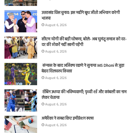
उत्तराखंड विस चुनाव: इस महीने बूथ जीतो अभियान करेगी
भाजपा
August 6, 2026
सीएम योगी की बड़ी घोषणा, बोले- अब घुमंतू समाज को दर-
दर की ठोकरें नहीं खानी पड़ेंगी
August 6, 2026
संन्यास के बाद अजिंक्‍य रहाणे ने सुनाया MS Dhoni से जुड़ा
बेहद दिलचस्प किस्सा
August 6, 2026
रॉबिन उथप्पा की भविष्यवाणी; पृथ्वी शॉ और कांबली का नाम
लेकर चेताया
August 6, 2026
अमेरिका ने सख्त किए इमीग्रेशन रूल्स
August 6, 2026