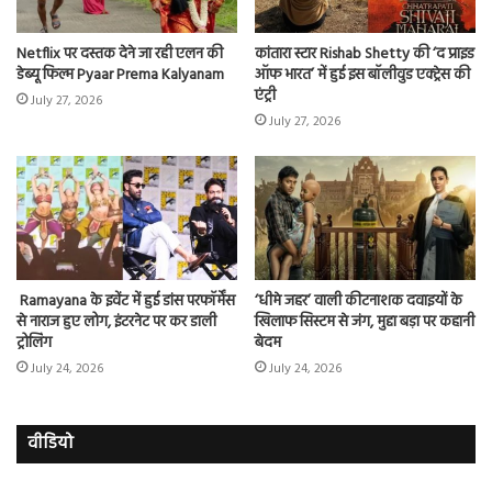
Netflix पर दस्तक देने जा रही एलन की
कांतारा स्टार Rishab Shetty की ‘द प्राइड
डेब्यू फिल्म Pyaar Prema Kalyanam
ऑफ भारत’ में हुई इस बॉलीवुड एक्ट्रेस की
एंट्री
July 27, 2026
July 27, 2026
Ramayana के इवेंट में हुई डांस परफॉर्मेंस
‘धीमे जहर’ वाली कीटनाशक दवाइयों के
से नाराज हुए लोग, इंटरनेट पर कर डाली
खिलाफ सिस्टम से जंग, मुद्दा बड़ा पर कहानी
ट्रोलिंग
बेदम
July 24, 2026
July 24, 2026
वीडियो