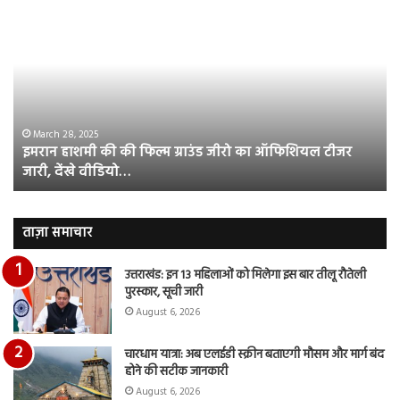
इमरान
रज
हाशमी
दल
की
औ
की
आस
फिल्म
रि
ग्राउंड
की
जीरो
भिड़
का
सब
March 28, 2025
इमरान हाशमी की की फिल्म ग्राउंड जीरो का ऑफिशियल टीजर
ऑफिशियल
साम
जारी, देंखे वीडियो…
टीजर
हुई
जारी,
बह
देंखे
पर
वीडियो…
रुब
ताज़ा समाचार
दि
का
उत्तराखंड: इन 13 महिलाओं को मिलेगा इस बार तीलू रौतेली
आय
पुरस्कार, सूची जारी
रि
August 6, 2026
चारधाम यात्रा: अब एलईडी स्क्रीन बताएगी मौसम और मार्ग बंद
होने की सटीक जानकारी
August 6, 2026