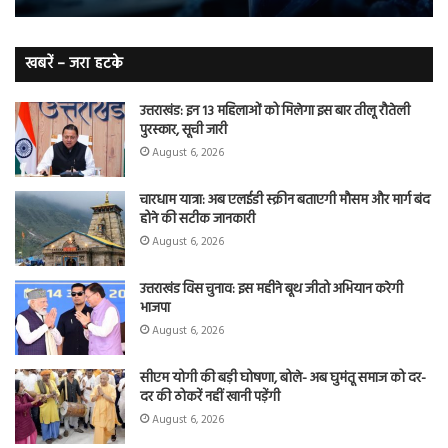
हैं
बढ़
लंग
कैंसर का
खबरें – जरा हटके
शिकार
उत्तराखंड: इन 13 महिलाओं को मिलेगा इस बार तीलू रौतेली
पुरस्कार, सूची जारी
August 6, 2026
चारधाम यात्रा: अब एलईडी स्क्रीन बताएगी मौसम और मार्ग बंद
होने की सटीक जानकारी
August 6, 2026
उत्तराखंड विस चुनाव: इस महीने बूथ जीतो अभियान करेगी
भाजपा
August 6, 2026
सीएम योगी की बड़ी घोषणा, बोले- अब घुमंतू समाज को दर-
दर की ठोकरें नहीं खानी पड़ेंगी
August 6, 2026