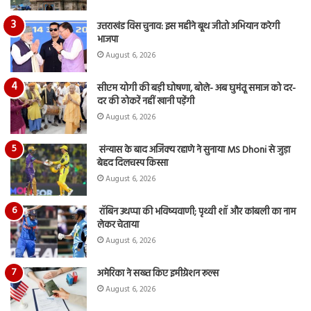
उत्तराखंड विस चुनाव: इस महीने बूथ जीतो अभियान करेगी
भाजपा
August 6, 2026
सीएम योगी की बड़ी घोषणा, बोले- अब घुमंतू समाज को दर-
दर की ठोकरें नहीं खानी पड़ेंगी
August 6, 2026
संन्यास के बाद अजिंक्‍य रहाणे ने सुनाया MS Dhoni से जुड़ा
बेहद दिलचस्प किस्सा
August 6, 2026
रॉबिन उथप्पा की भविष्यवाणी; पृथ्वी शॉ और कांबली का नाम
लेकर चेताया
August 6, 2026
अमेरिका ने सख्त किए इमीग्रेशन रूल्स
August 6, 2026