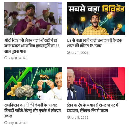
ऑटो रिक्शा से लेकर गली-चौराहों में हर
US से नाता रखने वाली इस कंपनी के एक
जगह बजता था कविता कृष्णामूर्ति का 33
शेयर की कीमत ₹35 हजार
साल पुराना गाना
July 11, 2026
July 11, 2026
राधाकिशन दमानी की कंपनी के आ गए
ईरान पर ट्रंप के बयान से शेयर बाजार में
तिमाही नतीजे, रेवेन्यू और मूनाफे में जोरदार
हाहाकार, सेंसेक्स-निफ्टी धड़ाम
उछाल
July 8, 2026
July 11, 2026