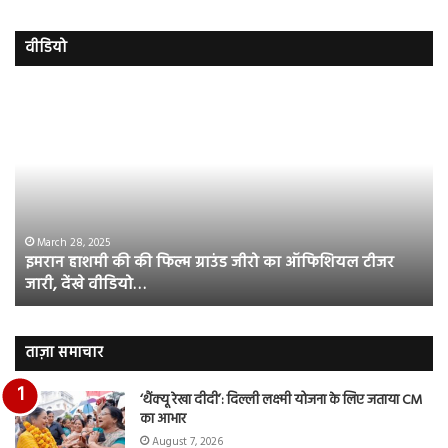
वीडियो
इमरान
रज
हाशमी
दल
की
औ
की
आस
फिल्म
रि
ग्राउंड
की
जीरो
भिड़
का
सब
March 28, 2025
इमरान हाशमी की की फिल्म ग्राउंड जीरो का ऑफिशियल टीजर
ऑफिशियल
साम
जारी, देंखे वीडियो…
टीजर
हुई
जारी,
बह
देंखे
पर
वीडियो…
रुब
ताज़ा समाचार
दि
का
‘थैंक्यू रेखा दीदी’: दिल्ली लक्ष्मी योजना के लिए जताया CM
आय
का आभार
रि
August 7, 2026