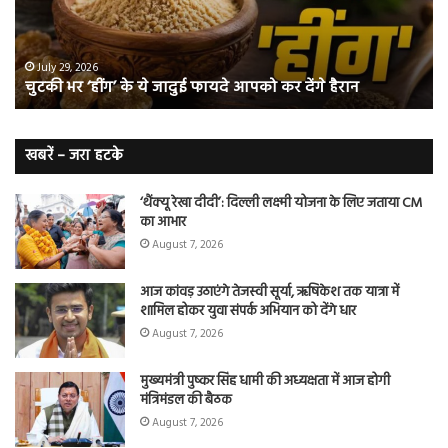
जादुई
नॉ
फायदे
स्म
आपको
भी
ए
कर
हो
July 29, 2026
चुटकी भर ‘हींग’ के ये जादुई फायदे आपको कर देंगे हैरान
देंगे
जात
हैरान
हैं
लं
कैं
खबरें – जरा हटके
शि
‘थैंक्यू रेखा दीदी’: दिल्ली लक्ष्मी योजना के लिए जताया CM
का आभार
August 7, 2026
आज कांवड़ उठाएंगे तेजस्वी सूर्या, ऋषिकेश तक यात्रा में
शामिल होकर युवा संपर्क अभियान को देंगे धार
August 7, 2026
मुख्यमंत्री पुष्कर सिंह धामी की अध्यक्षता में आज होगी
मंत्रिमंडल की बैठक
August 7, 2026